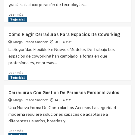
gracias a la incorporación de tecnologías...
Leer
Leer más
más
Seguridad
sobre
Seguridad
Cómo Elegir Cerraduras Para Espacios De Coworking
doméstica
mediante
20 julio, 2026
Marga Fresco Sanchez
automatización
La Seguridad Flexible En Nuevos Modelos De Trabajo Los
inteligente.
espacios de coworking han cambiado la forma en que
profesionales, empresas...
Leer
Leer más
más
Seguridad
sobre
Cómo
Cerraduras Con Gestión De Permisos Personalizados
Elegir
Cerraduras
14 julio, 2026
Marga Fresco Sanchez
Para
Una Nueva Forma De Controlar Los Accesos La seguridad
Espacios
moderna requiere soluciones capaces de adaptarse a
De
diferentes usuarios, horarios y...
Coworking
Leer
Leer más