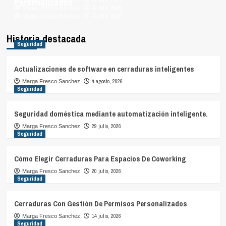
Personalizados
20 julio, 2026
Marga Fresco Sanchez
14 julio, 2026
Marga Fresco Sanchez
Historia destacada
Seguridad
Actualizaciones de software en cerraduras inteligentes
4 agosto, 2026
Marga Fresco Sanchez
Seguridad
Seguridad doméstica mediante automatización inteligente.
29 julio, 2026
Marga Fresco Sanchez
Seguridad
Cómo Elegir Cerraduras Para Espacios De Coworking
20 julio, 2026
Marga Fresco Sanchez
Seguridad
Cerraduras Con Gestión De Permisos Personalizados
14 julio, 2026
Marga Fresco Sanchez
Seguridad