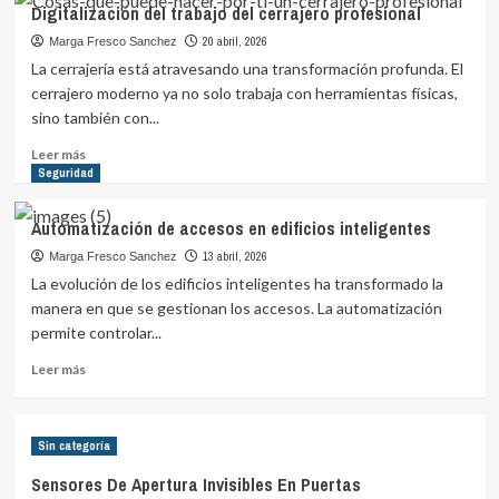
Digitalización del trabajo del cerrajero profesional
Inteligentes
Para
20 abril, 2026
Marga Fresco Sanchez
Controlar
La cerrajería está atravesando una transformación profunda. El
Varias
cerrajero moderno ya no solo trabaja con herramientas físicas,
Cerraduras
sino también con...
Desde
Una
Leer
Leer más
App
más
Seguridad
sobre
Digitalización
Automatización de accesos en edificios inteligentes
del
trabajo
13 abril, 2026
Marga Fresco Sanchez
del
La evolución de los edificios inteligentes ha transformado la
cerrajero
manera en que se gestionan los accesos. La automatización
profesional
permite controlar...
Leer
Leer más
más
sobre
Automatización
Sin categoría
de
accesos
Sensores De Apertura Invisibles En Puertas
en