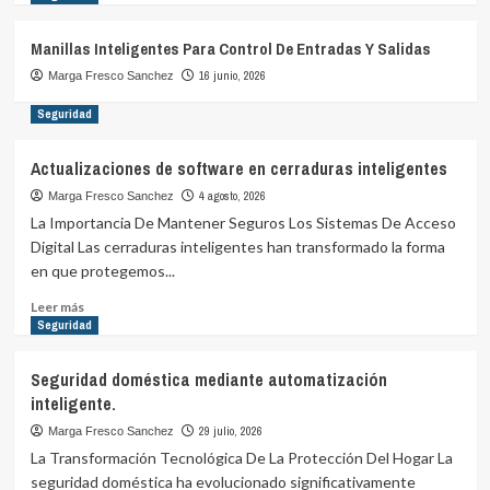
Manillas Inteligentes Para Control De Entradas Y Salidas
16 junio, 2026
Marga Fresco Sanchez
Seguridad
Actualizaciones de software en cerraduras inteligentes
4 agosto, 2026
Marga Fresco Sanchez
La Importancia De Mantener Seguros Los Sistemas De Acceso
Digital Las cerraduras inteligentes han transformado la forma
en que protegemos...
Leer
Leer más
más
Seguridad
sobre
Actualizaciones
Seguridad doméstica mediante automatización
de
inteligente.
software
en
29 julio, 2026
Marga Fresco Sanchez
cerraduras
La Transformación Tecnológica De La Protección Del Hogar La
inteligentes
seguridad doméstica ha evolucionado significativamente