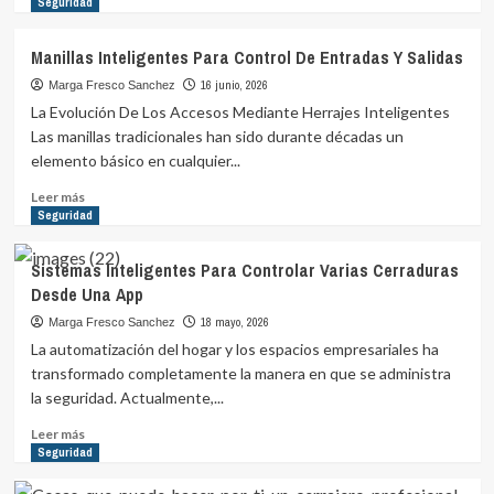
más
Seguridad
sobre
Cerraduras
Manillas Inteligentes Para Control De Entradas Y Salidas
Con
Gestión
16 junio, 2026
Marga Fresco Sanchez
De
La Evolución De Los Accesos Mediante Herrajes Inteligentes
Permisos
Las manillas tradicionales han sido durante décadas un
Personalizados
elemento básico en cualquier...
Leer
Leer más
más
Seguridad
sobre
Manillas
Sistemas Inteligentes Para Controlar Varias Cerraduras
Inteligentes
Desde Una App
Para
Control
18 mayo, 2026
Marga Fresco Sanchez
De
La automatización del hogar y los espacios empresariales ha
Entradas
transformado completamente la manera en que se administra
Y
la seguridad. Actualmente,...
Salidas
Leer
Leer más
más
Seguridad
sobre
Sistemas