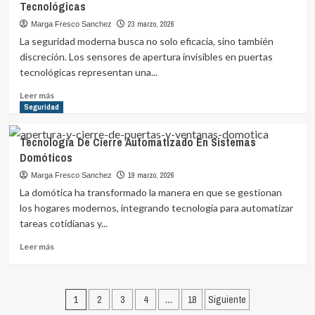
Tecnológicas
edificios
inteligentes
23 marzo, 2026
Marga Fresco Sanchez
La seguridad moderna busca no solo eficacia, sino también
discreción. Los sensores de apertura invisibles en puertas
tecnológicas representan una...
Leer
Leer más
más
Seguridad
sobre
Sensores
Tecnología De Cierre Automatizado En Sistemas
De
Domóticos
Apertura
Invisibles
19 marzo, 2026
Marga Fresco Sanchez
En
La domótica ha transformado la manera en que se gestionan
Puertas
los hogares modernos, integrando tecnología para automatizar
Tecnológicas
tareas cotidianas y...
Leer
Leer más
más
sobre
Tecnología
Paginación
De
1
2
3
4
…
18
Siguiente
Cierre