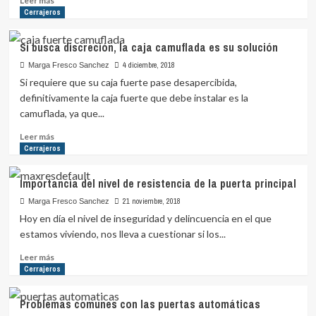
Leer más
más
Cerrajeros
sobre
Si
Si busca discreción, la caja camuflada es su solución
eres
mujer,
4 diciembre, 2018
Marga Fresco Sanchez
debes
Si requiere que su caja fuerte pase desapercibida,
redoblar
definitivamente la caja fuerte que debe instalar es la
tu
camuflada, ya que...
seguridad
Leer
Leer más
más
Cerrajeros
sobre
Si
Importancia del nivel de resistencia de la puerta principal
busca
discreción,
21 noviembre, 2018
Marga Fresco Sanchez
la
Hoy en día el nivel de inseguridad y delincuencia en el que
caja
estamos viviendo, nos lleva a cuestionar si los...
camuflada
es
Leer
Leer más
su
más
Cerrajeros
solución
sobre
Importancia
Problemas comunes con las puertas automáticas
del