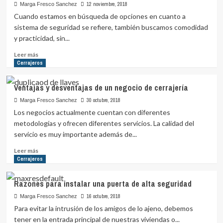
nivel
12 noviembre, 2018
Marga Fresco Sanchez
de
Cuando estamos en búsqueda de opciones en cuanto a
resistencia
sistema de seguridad se refiere, también buscamos comodidad
de
y practicidad, sin...
la
puerta
Leer
Leer más
principal
más
Cerrajeros
sobre
Problemas
Ventajas y desventajas de un negocio de cerrajería
comunes
con
30 octubre, 2018
Marga Fresco Sanchez
las
Los negocios actualmente cuentan con diferentes
puertas
metodologías y ofrecen diferentes servicios. La calidad del
automáticas
servicio es muy importante además de...
Leer
Leer más
más
Cerrajeros
sobre
Ventajas
Razones para instalar una puerta de alta seguridad
y
desventajas
16 octubre, 2018
Marga Fresco Sanchez
de
Para evitar la intrusión de los amigos de lo ajeno, debemos
un
tener en la entrada principal de nuestras viviendas o...