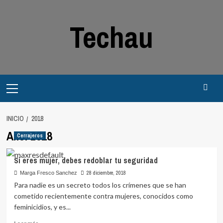
Saltar
al
Techau
contenido
Menú
principal
INICIO
2018
Año:
2018
Cerrajeros
Si eres mujer, debes redoblar tu seguridad
28 diciembre, 2018
Marga Fresco Sanchez
Para nadie es un secreto todos los crímenes que se han
cometido recientemente contra mujeres, conocidos como
feminicidios, y es...
Leer