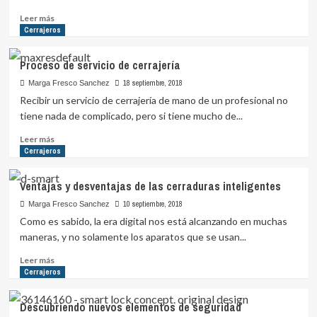
negocio
de
Leer
Leer más
cerrajería
más
Cerrajeros
sobre
Razones
Proceso de servicio de cerrajería
para
instalar
18 septiembre, 2018
Marga Fresco Sanchez
una
Recibir un servicio de cerrajería de mano de un profesional no
puerta
tiene nada de complicado, pero si tiene mucho de...
de
alta
Leer
Leer más
seguridad
más
Cerrajeros
sobre
Proceso
Ventajas y desventajas de las cerraduras inteligentes
de
servicio
10 septiembre, 2018
Marga Fresco Sanchez
de
Como es sabido, la era digital nos está alcanzando en muchas
cerrajería
maneras, y no solamente los aparatos que se usan...
Leer
Leer más
más
Cerrajeros
sobre
Ventajas
Descubriendo nuevos elementos de seguridad
y