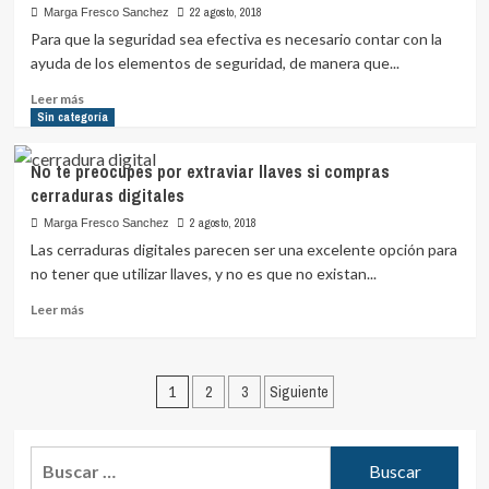
desventajas
22 agosto, 2018
Marga Fresco Sanchez
de
Para que la seguridad sea efectiva es necesario contar con la
las
ayuda de los elementos de seguridad, de manera que...
cerraduras
inteligentes
Leer
Leer más
más
Sin categoría
sobre
Descubriendo
No te preocupes por extraviar llaves si compras
nuevos
cerraduras digitales
elementos
de
2 agosto, 2018
Marga Fresco Sanchez
seguridad
Las cerraduras digitales parecen ser una excelente opción para
no tener que utilizar llaves, y no es que no existan...
Leer
Leer más
más
sobre
No
Paginación
te
1
2
3
Siguiente
preocupes
de
por
entradas
extraviar
Buscar:
llaves