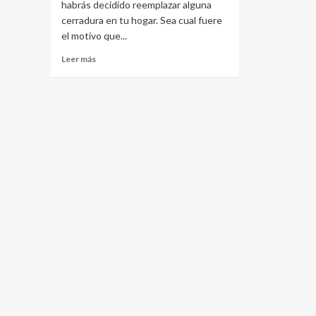
habrás decidido reemplazar alguna
cerradura en tu hogar. Sea cual fuere
el motivo que...
Leer
Leer más
más
sobre
¿Necesitas
reemplazar
tu
cerradura?
Estos
consejos
serán
de
gran
ayuda