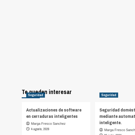
Te pueden interesar
Seguridad
Seguridad
Actualizaciones de software
Seguridad domést
en cerraduras inteligentes
mediante automat
inteligente.
Marga Fresco Sanchez
4 agosto, 2026
Marga Fresco Sanc