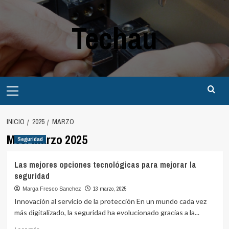
Saltar
al
Techau
contenido
Menú
principal
INICIO
2025
MARZO
Mes:
marzo 2025
Seguridad
Las mejores opciones tecnológicas para mejorar la
seguridad
13 marzo, 2025
Marga Fresco Sanchez
Innovación al servicio de la protección En un mundo cada vez
más digitalizado, la seguridad ha evolucionado gracias a la...
Leer