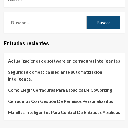
Leer más
más
sobre
Las
Buscar:
mejores
opciones
tecnológicas
para
Entradas recientes
mejorar
la
seguridad
Actualizaciones de software en cerraduras inteligentes
Seguridad doméstica mediante automatización
inteligente.
Cómo Elegir Cerraduras Para Espacios De Coworking
Cerraduras Con Gestión De Permisos Personalizados
Manillas Inteligentes Para Control De Entradas Y Salidas