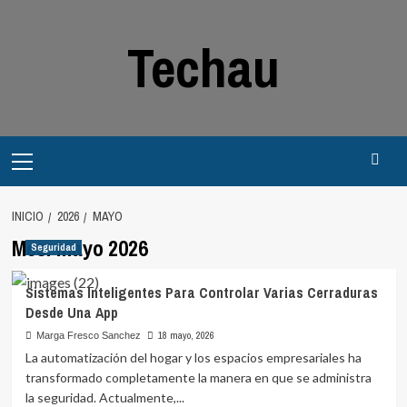
Saltar
al
Techau
contenido
Menú
principal
INICIO
2026
MAYO
Mes:
mayo 2026
Seguridad
Sistemas Inteligentes Para Controlar Varias Cerraduras
Desde Una App
18 mayo, 2026
Marga Fresco Sanchez
La automatización del hogar y los espacios empresariales ha
transformado completamente la manera en que se administra
la seguridad. Actualmente,...