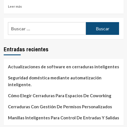
Leer
Leer más
más
sobre
Sistemas
Buscar:
Inteligentes
Para
Controlar
Varias
Entradas recientes
Cerraduras
Desde
Una
App
Actualizaciones de software en cerraduras inteligentes
Seguridad doméstica mediante automatización
inteligente.
Cómo Elegir Cerraduras Para Espacios De Coworking
Cerraduras Con Gestión De Permisos Personalizados
Manillas Inteligentes Para Control De Entradas Y Salidas