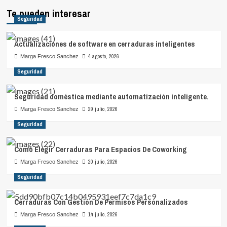
Te pueden interesar
Seguridad
Actualizaciones de software en cerraduras inteligentes
4 agosto, 2026
Marga Fresco Sanchez
Seguridad
Seguridad doméstica mediante automatización inteligente.
29 julio, 2026
Marga Fresco Sanchez
Seguridad
Cómo Elegir Cerraduras Para Espacios De Coworking
20 julio, 2026
Marga Fresco Sanchez
Seguridad
Cerraduras Con Gestión De Permisos Personalizados
14 julio, 2026
Marga Fresco Sanchez