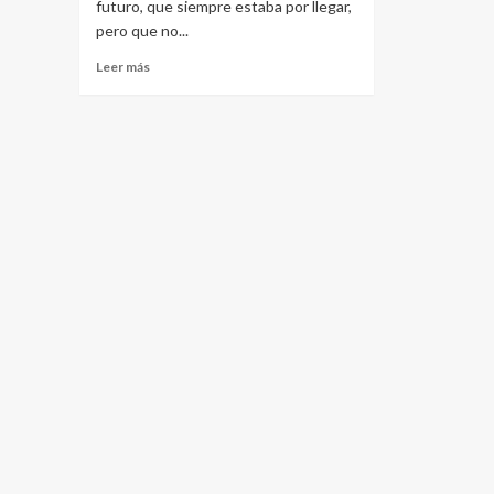
futuro, que siempre estaba por llegar,
pero que no...
Leer
Leer más
más
sobre
Lo
más
actual
en
tecnología
para
las
casas