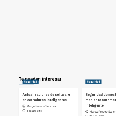
Te pueden interesar
Seguridad
Seguridad
Actualizaciones de software
Seguridad domést
en cerraduras inteligentes
mediante automat
inteligente.
Marga Fresco Sanchez
4 agosto, 2026
Marga Fresco Sanc