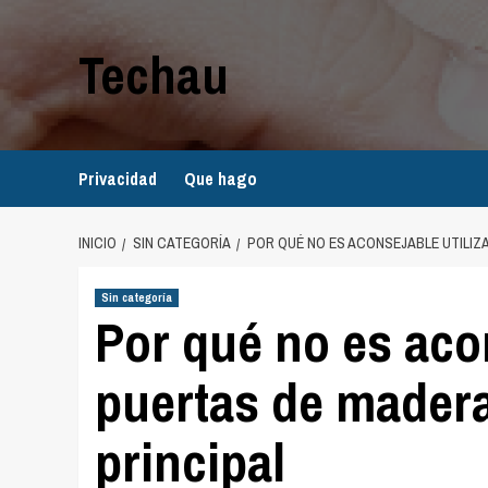
Saltar
al
Techau
contenido
Privacidad
Que hago
INICIO
SIN CATEGORÍA
POR QUÉ NO ES ACONSEJABLE UTILIZ
Sin categoría
Por qué no es acon
puertas de mader
principal