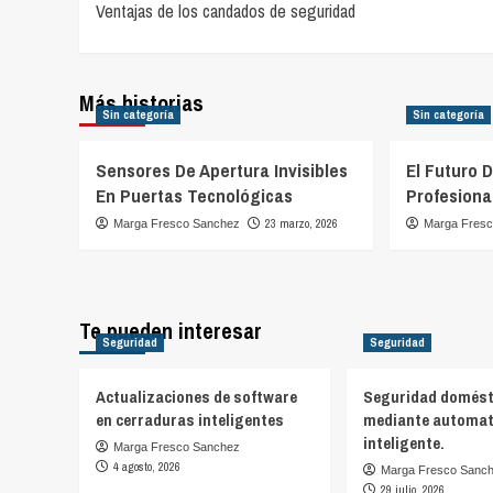
Ventajas de los candados de seguridad
de
entradas
Más historias
Sin categoría
Sin categoría
Sensores De Apertura Invisibles
El Futuro 
En Puertas Tecnológicas
Profesiona
23 marzo, 2026
Marga Fresco Sanchez
Marga Fres
Te pueden interesar
Seguridad
Seguridad
Actualizaciones de software
Seguridad domést
en cerraduras inteligentes
mediante automat
inteligente.
Marga Fresco Sanchez
4 agosto, 2026
Marga Fresco Sanc
29 julio, 2026