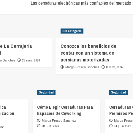
Las cerraduras electrónicas más confiables del mercado
Sin categoría
De La Cerrajería
Conozca los beneficios de
l
contar con un sistema de
persianas motorizadas
26 enero, 2026
co Sanchez
8 enero, 2024
Marga Fresco Sanchez
Seguridad
Seguridad
ica
Cómo Elegir Cerraduras Para
Cerraduras 
ización
Espacios De Coworking
Permisos Pe
Marga Fresco Sanchez
Marga Fresc
20 julio, 2026
14 julio, 2026
hez