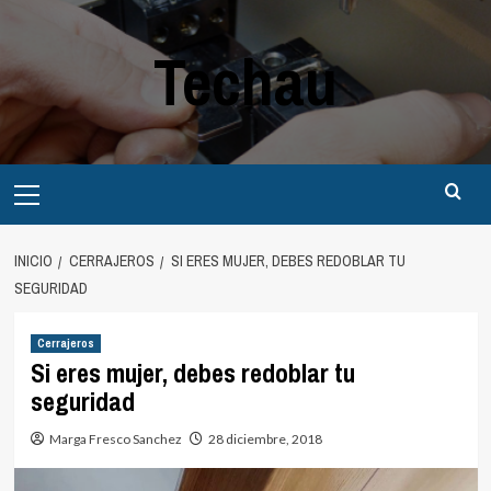
Saltar
al
Techau
contenido
Menú
principal
INICIO
CERRAJEROS
SI ERES MUJER, DEBES REDOBLAR TU
SEGURIDAD
Cerrajeros
Si eres mujer, debes redoblar tu
seguridad
Marga Fresco Sanchez
28 diciembre, 2018