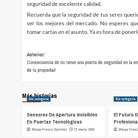
seguridad de excelente calidad.
Recuerda que la seguridad de tus seres queri
ser los mejores del mercado. No esperes que
tomar cartas en el asunto. Ya es hora de poner
Navegación
Anterior:
Consecuencia de no tener una puerta de seguridad en la en
de
de tu propiedad
entradas
Más historias
Sin categoría
Sin categoría
Sensores De Apertura Invisibles
El Futuro 
En Puertas Tecnológicas
Profesiona
23 marzo, 2026
Marga Fresco Sanchez
Marga Fres