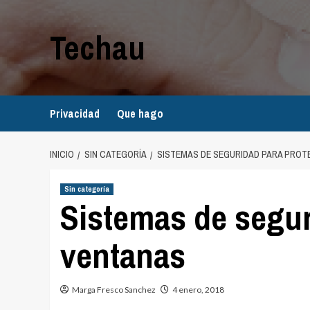
Saltar
al
Techau
contenido
Privacidad
Que hago
INICIO
SIN CATEGORÍA
SISTEMAS DE SEGURIDAD PARA PROT
Sin categoría
Sistemas de segur
ventanas
Marga Fresco Sanchez
4 enero, 2018