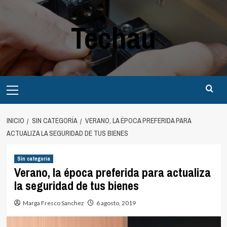
Saltar
al
Techau
contenido
Menú
principal
INICIO
SIN CATEGORÍA
VERANO, LA ÉPOCA PREFERIDA PARA
ACTUALIZA LA SEGURIDAD DE TUS BIENES
Sin categoría
Verano, la época preferida para actualiza
la seguridad de tus bienes
Marga Fresco Sanchez
6 agosto, 2019