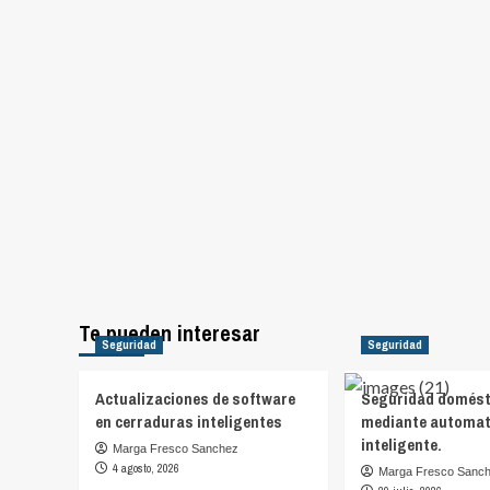
Te pueden interesar
Seguridad
Seguridad
Actualizaciones de software
Seguridad domést
en cerraduras inteligentes
mediante automat
inteligente.
Marga Fresco Sanchez
4 agosto, 2026
Marga Fresco Sanc