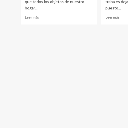
que todos los objetos de nuestro
traba es deja
hogar...
puesto...
Leer
Leer
Leer más
Leer más
más
más
sobre
sobr
Peligros
Prot
de
tu
la
vivie
domótica
mien
en
vas
una
de
vivienda
vacac