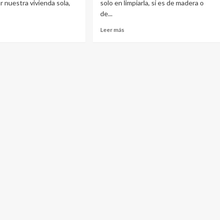
r nuestra vivienda sola,
solo en limpiarla, si es de madera o
de...
Leer
Leer más
más
e
sobre
ege
La
importancia
nda
de
tras
lubricar
tus
cerraduras
iones