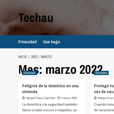
Saltar
al
Techau
contenido
Privacidad
Que hago
INICIO
2022
MARZO
Mes:
marzo 2022
Consejos
Consejos
Peligros de la domótica en una
Protege tu
vivienda
vas de vac
8 marzo, 2022
Marga Fresco Sanchez
Marga Fres
La domótica y la seguridad también
Cuando toma
tiene su lado oscuro y negativo, ya
de vacacione