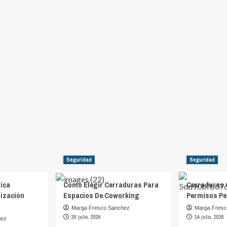
Seguridad
Seguridad
ica
Cómo Elegir Cerraduras Para
Cerraduras 
ización
Espacios De Coworking
Permisos Pe
Marga Fresco Sanchez
Marga Fresc
20 julio, 2026
14 julio, 2026
hez