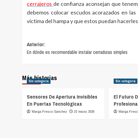
cerrajeros
de confianza aconsejan que tenemo
debemos colocar escudos acorazados en las p
víctima del hampa y que estos puedan hacerles 
Navegación
Anterior:
En dónde es recomendable instalar cerraduras simples
de
entradas
Más historias
Sin categoría
Sin categoría
Sensores De Apertura Invisibles
El Futuro 
En Puertas Tecnológicas
Profesiona
23 marzo, 2026
Marga Fresco Sanchez
Marga Fres