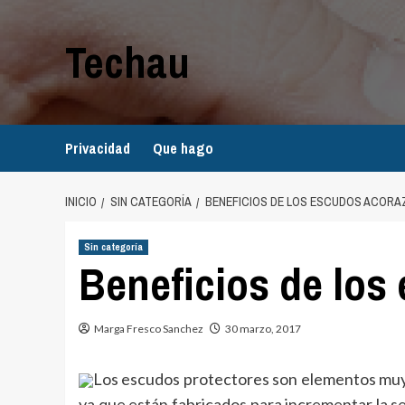
Saltar
al
Techau
contenido
Privacidad
Que hago
INICIO
SIN CATEGORÍA
BENEFICIOS DE LOS ESCUDOS ACOR
Sin categoría
Beneficios de los
Marga Fresco Sanchez
30 marzo, 2017
Los escudos protectores son elementos muy 
ya que están fabricados para incrementar la seg