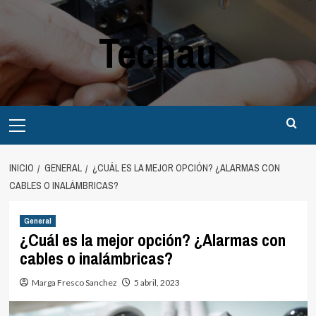
Saltar
al
Techau
contenido
Menú
principal
INICIO
GENERAL
¿CUÁL ES LA MEJOR OPCIÓN? ¿ALARMAS CON
CABLES O INALÁMBRICAS?
General
¿Cuál es la mejor opción? ¿Alarmas con
cables o inalámbricas?
Marga Fresco Sanchez
5 abril, 2023