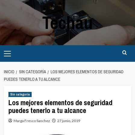
Saltar
al
Techau
contenido
Menú
principal
INICIO
SIN CATEGORÍA
LOS MEJORES ELEMENTOS DE SEGURIDAD
PUEDES TENERLO A TU ALCANCE
Sin categoría
Los mejores elementos de seguridad
puedes tenerlo a tu alcance
Marga Fresco Sanchez
27 junio, 2019