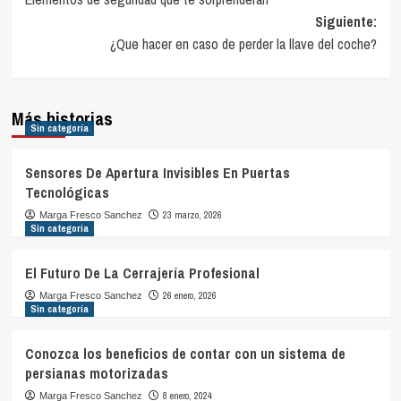
de
Siguiente:
entradas
¿Que hacer en caso de perder la llave del coche?
Más historias
Sin categoría
Sensores De Apertura Invisibles En Puertas
Tecnológicas
23 marzo, 2026
Marga Fresco Sanchez
Sin categoría
El Futuro De La Cerrajería Profesional
26 enero, 2026
Marga Fresco Sanchez
Sin categoría
Conozca los beneficios de contar con un sistema de
persianas motorizadas
8 enero, 2024
Marga Fresco Sanchez