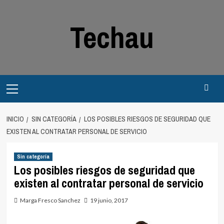
Saltar
al
Techau
contenido
Menú
principal
INICIO
SIN CATEGORÍA
LOS POSIBLES RIESGOS DE SEGURIDAD QUE
EXISTEN AL CONTRATAR PERSONAL DE SERVICIO
Sin categoría
Los posibles riesgos de seguridad que
existen al contratar personal de servicio
Marga Fresco Sanchez
19 junio, 2017