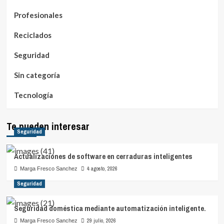
Profesionales
Reciclados
Seguridad
Sin categoría
Tecnología
Te pueden interesar
Seguridad
Actualizaciones de software en cerraduras inteligentes
4 agosto, 2026
Marga Fresco Sanchez
Seguridad
Seguridad doméstica mediante automatización inteligente.
29 julio, 2026
Marga Fresco Sanchez