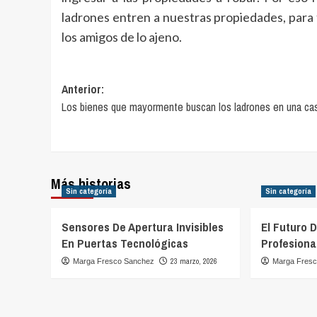
ladrones entren a nuestras propiedades, para 
los amigos de lo ajeno.
Navegación
Anterior:
Los bienes que mayormente buscan los ladrones en una ca
de
entradas
Más historias
Sin categoría
Sin categoría
Sensores De Apertura Invisibles
El Futuro 
En Puertas Tecnológicas
Profesiona
23 marzo, 2026
Marga Fresco Sanchez
Marga Fres