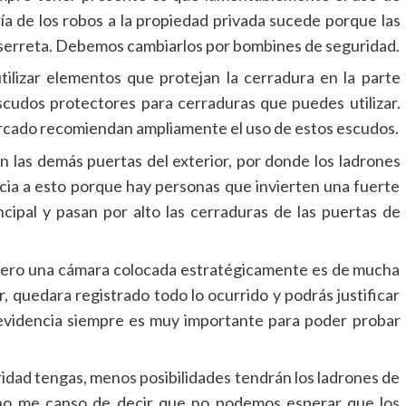
ía de los robos a la propiedad privada sucede porque las
 serreta. Debemos cambiarlos por bombines de seguridad.
lizar elementos que protejan la cerradura en la parte
scudos protectores para cerraduras que puedes utilizar.
ercado recomiendan ampliamente el uso de estos escudos.
n las demás puertas del exterior, por donde los ladrones
ia a esto porque hay personas que invierten una fuerte
cipal y pasan por alto las cerraduras de las puertas de
 pero una cámara colocada estratégicamente es de mucha
ar, quedara registrado todo lo ocurrido y podrás justificar
 evidencia siempre es muy importante para poder probar
idad tengas, menos posibilidades tendrán los ladrones de
o no me canso de decir que no podemos esperar que los