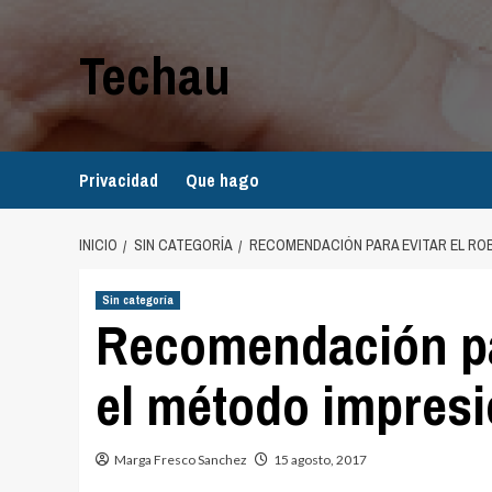
Saltar
al
Techau
contenido
Privacidad
Que hago
INICIO
SIN CATEGORÍA
RECOMENDACIÓN PARA EVITAR EL RO
Sin categoría
Recomendación par
el método impres
Marga Fresco Sanchez
15 agosto, 2017