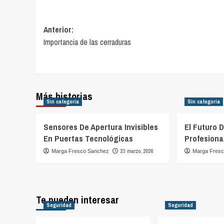
Navegación
Anterior:
Importancia de las cerraduras
de
entradas
Más historias
Sin categoría
Sin categoría
Sensores De Apertura Invisibles
El Futuro 
En Puertas Tecnológicas
Profesiona
23 marzo, 2026
Marga Fresco Sanchez
Marga Fres
Te pueden interesar
Seguridad
Seguridad