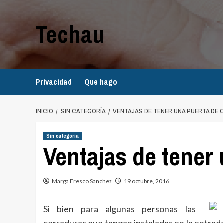
Saltar
al
Techau
contenido
Privacidad
Que hago
INICIO
SIN CATEGORÍA
VENTAJAS DE TENER UNA PUERTA DE 
Sin categoría
Ventajas de tener 
Marga Fresco Sanchez
19 octubre, 2016
Si bien para algunas personas las
cerraduras que tengan instaladas en la entrada