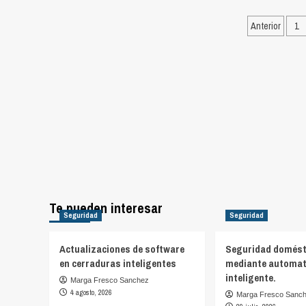
¿Me
cerraduras
Pagina
pued
Anterior
1
fiar
de
de
entrad
una
cerra
eléct
Te pueden interesar
Seguridad
Seguridad
Actualizaciones de software
Seguridad domést
en cerraduras inteligentes
mediante automat
inteligente.
Marga Fresco Sanchez
4 agosto, 2026
Marga Fresco Sanc