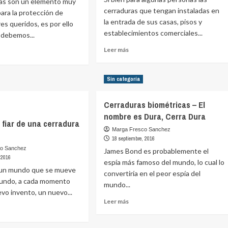
ras son un elemento muy
cerraduras que tengan instaladas en
ara la protección de
la entrada de sus casas, pisos y
es queridos, es por ello
establecimientos comerciales...
 debemos...
Leer
Leer más
más
sobre
e
Ventajas
Sin categoría
de
tener
mos
Cerraduras biométricas – El
una
lar
nombre es Dura, Cerra Dura
puerta
ines
fiar de una cerradura
de
Marga Fresco Sanchez
calidad
ridad
18 septiembre, 2016
co Sanchez
James Bond es probablemente el
 2016
espía más famoso del mundo, lo cual lo
duras
un mundo que se mueve
convertiría en el peor espía del
ipales
egundo, a cada momento
mundo...
vo invento, un nuevo...
Leer
Leer más
más
sobre
e