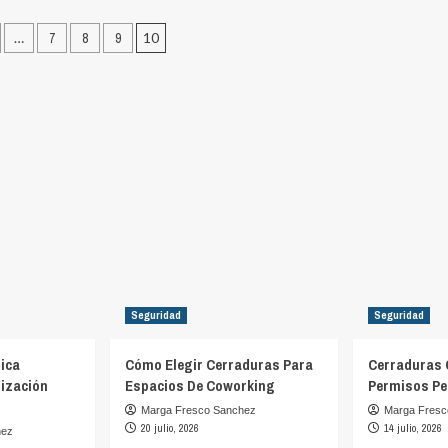
Cerraduras
biométricas
ción
o
…
7
8
9
10
–
El
nombre
as
es
dura
Dura,
rica?
Cerra
Dura
Seguridad
Seguridad
ica
Cómo Elegir Cerraduras Para
Cerraduras 
ización
Espacios De Coworking
Permisos Pe
Marga Fresco Sanchez
Marga Fresc
20 julio, 2026
14 julio, 2026
hez