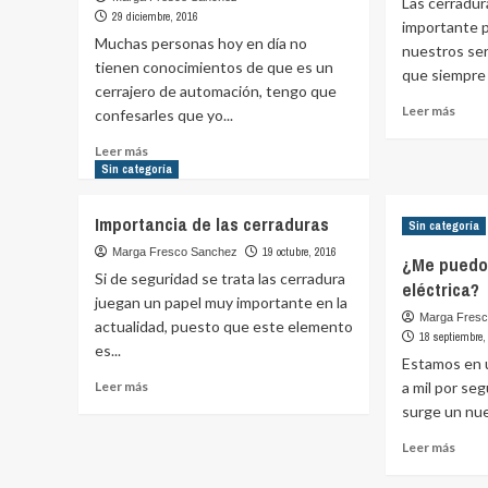
Las cerradu
29 diciembre, 2016
importante p
Muchas personas hoy en día no
nuestros ser
tienen conocimientos de que es un
que siempre
cerrajero de automación, tengo que
Leer
Leer más
confesarles que yo...
más
Leer
sobr
Leer más
más
Sin categoría
Por
sobre
qué
Los
debe
Importancia de las cerraduras
Sin categoría
4
insta
principales
19 octubre, 2016
bomb
Marga Fresco Sanchez
¿Me puedo 
servicios
de
Si de seguridad se trata las cerradura
eléctrica?
que
segu
juegan un papel muy importante en la
prestan
en
Marga Fres
actualidad, puesto que este elemento
los
las
18 septiembre,
es...
cerrajeros
cerra
Estamos en 
de
princ
Leer
Leer más
a mil por s
automoción
más
surge un nue
sobre
Leer
Importancia
Leer más
más
de
sobr
las