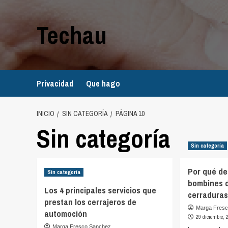
Saltar
al
Techau
contenido
Privacidad
Que hago
INICIO
SIN CATEGORÍA
PÁGINA 10
Sin categoría
Sin categoría
Por qué de
Sin categoría
bombines d
Los 4 principales servicios que
cerraduras
prestan los cerrajeros de
Marga Fres
automoción
29 diciembre, 
Marga Fresco Sanchez