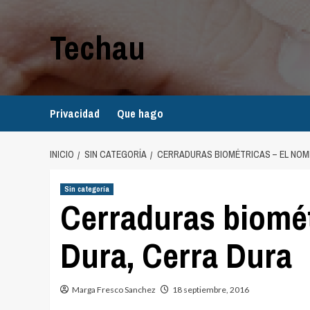
Saltar
al
Techau
contenido
Privacidad
Que hago
INICIO
SIN CATEGORÍA
CERRADURAS BIOMÉTRICAS – EL NOM
Sin categoría
Cerraduras biomét
Dura, Cerra Dura
Marga Fresco Sanchez
18 septiembre, 2016