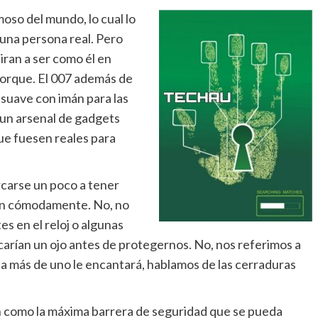
so del mundo, lo cual lo
 una persona real. Pero
piran a ser como él en
 porque. El 007 además de
 suave con imán para las
 un arsenal de gadgets
e fuesen reales para
carse un poco a tener
tan cómodamente. No, no
es en el reloj o algunas
rían un ojo antes de protegernos. No, nos referimos a
a más de uno le encantará, hablamos de las cerraduras
an como la máxima barrera de seguridad que se pueda