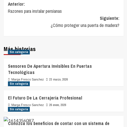
Navegación
Anterior:
Razones para instalar persianas
de
Siguiente:
entradas
¿Cómo proteger una puerta de madera?
Más historias
Sin categoría
Sensores De Apertura Invisibles En Puertas
Tecnológicas
23 marzo, 2026
Marga Fresco Sanchez
Sin categoría
El Futuro De La Cerrajería Profesional
26 enero, 2026
Marga Fresco Sanchez
Sin categoría
Conozca los beneficios de contar con un sistema de