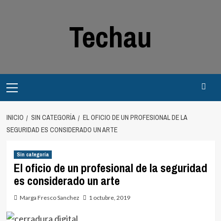
Saltar
al
Techau
contenido
Menú
principal
INICIO
SIN CATEGORÍA
EL OFICIO DE UN PROFESIONAL DE LA
SEGURIDAD ES CONSIDERADO UN ARTE
Sin categoría
El oficio de un profesional de la seguridad
es considerado un arte
Marga Fresco Sanchez
1 octubre, 2019