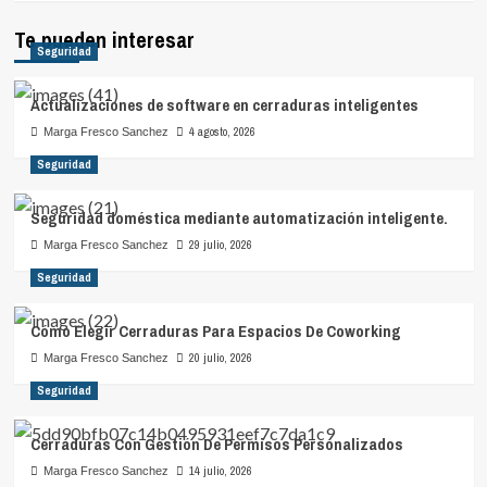
Te pueden interesar
Seguridad
Actualizaciones de software en cerraduras inteligentes
4 agosto, 2026
Marga Fresco Sanchez
Seguridad
Seguridad doméstica mediante automatización inteligente.
29 julio, 2026
Marga Fresco Sanchez
Seguridad
Cómo Elegir Cerraduras Para Espacios De Coworking
20 julio, 2026
Marga Fresco Sanchez
Seguridad
Cerraduras Con Gestión De Permisos Personalizados
14 julio, 2026
Marga Fresco Sanchez