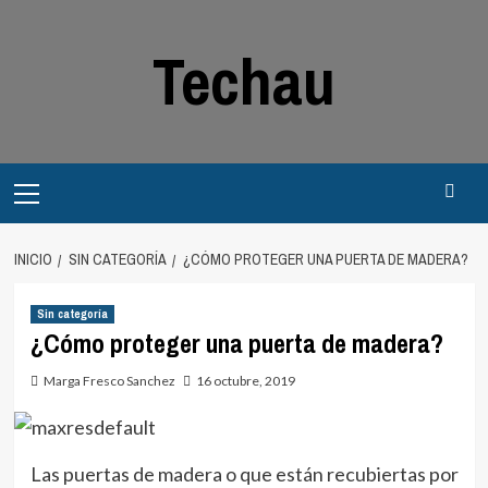
Saltar
al
Techau
contenido
Menú
principal
INICIO
SIN CATEGORÍA
¿CÓMO PROTEGER UNA PUERTA DE MADERA?
Sin categoría
¿Cómo proteger una puerta de madera?
Marga Fresco Sanchez
16 octubre, 2019
Las puertas de madera o que están recubiertas por