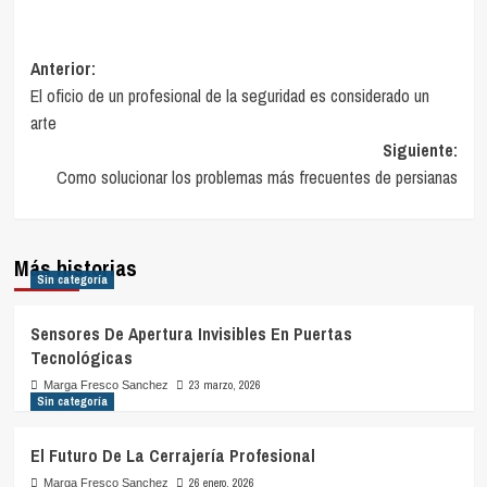
Navegación
Anterior:
El oficio de un profesional de la seguridad es considerado un
de
arte
entradas
Siguiente:
Como solucionar los problemas más frecuentes de persianas
Más historias
Sin categoría
Sensores De Apertura Invisibles En Puertas
Tecnológicas
23 marzo, 2026
Marga Fresco Sanchez
Sin categoría
El Futuro De La Cerrajería Profesional
26 enero, 2026
Marga Fresco Sanchez