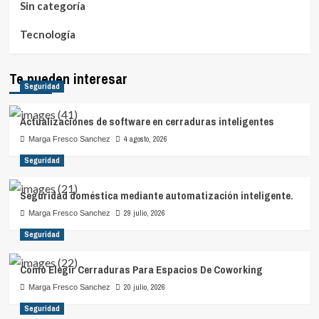
Sin categoría
Tecnología
Te pueden interesar
Seguridad
Actualizaciones de software en cerraduras inteligentes
4 agosto, 2026
Marga Fresco Sanchez
Seguridad
Seguridad doméstica mediante automatización inteligente.
29 julio, 2026
Marga Fresco Sanchez
Seguridad
Cómo Elegir Cerraduras Para Espacios De Coworking
20 julio, 2026
Marga Fresco Sanchez
Seguridad