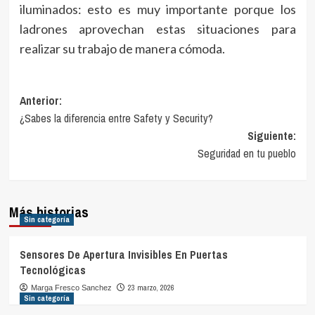
iluminados: esto es muy importante porque los
ladrones aprovechan estas situaciones para
realizar su trabajo de manera cómoda.
Navegación
Anterior:
¿Sabes la diferencia entre Safety y Security?
de
Siguiente:
entradas
Seguridad en tu pueblo
Más historias
Sin categoría
Sensores De Apertura Invisibles En Puertas
Tecnológicas
23 marzo, 2026
Marga Fresco Sanchez
Sin categoría