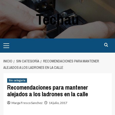
Saltar
al
Techau
contenido
Menú
principal
INICIO
SIN CATEGORÍA
RECOMENDACIONES PARA MANTENER
ALEJADOS A LOS LADRONES EN LA CALLE
Sin categoría
Recomendaciones para mantener
alejados a los ladrones en la calle
Marga Fresco Sanchez
14 julio, 2017