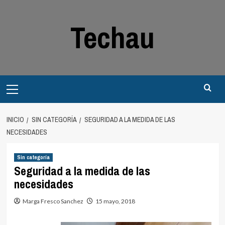
Saltar
al
Techau
contenido
Menú
principal
INICIO
SIN CATEGORÍA
SEGURIDAD A LA MEDIDA DE LAS
NECESIDADES
Sin categoría
Seguridad a la medida de las
necesidades
Marga Fresco Sanchez
15 mayo, 2018