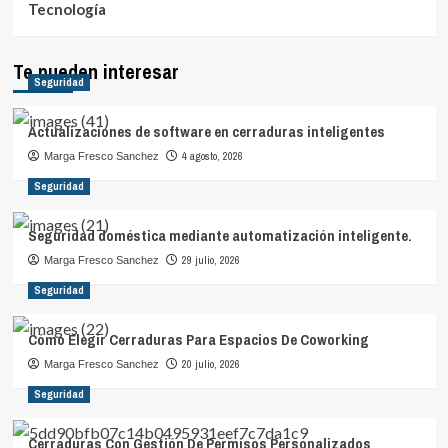
Tecnología
Te pueden interesar
Seguridad
Actualizaciones de software en cerraduras inteligentes
4 agosto, 2026
Marga Fresco Sanchez
Seguridad
Seguridad doméstica mediante automatización inteligente.
29 julio, 2026
Marga Fresco Sanchez
Seguridad
Cómo Elegir Cerraduras Para Espacios De Coworking
20 julio, 2026
Marga Fresco Sanchez
Seguridad
Cerraduras Con Gestión De Permisos Personalizados