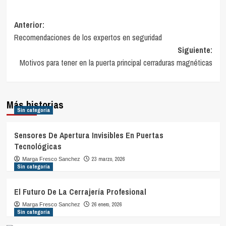
Navegación
Anterior:
Recomendaciones de los expertos en seguridad
de
Siguiente:
entradas
Motivos para tener en la puerta principal cerraduras magnéticas
Más historias
Sin categoría
Sensores De Apertura Invisibles En Puertas
Tecnológicas
23 marzo, 2026
Marga Fresco Sanchez
Sin categoría
El Futuro De La Cerrajería Profesional
26 enero, 2026
Marga Fresco Sanchez
Sin categoría