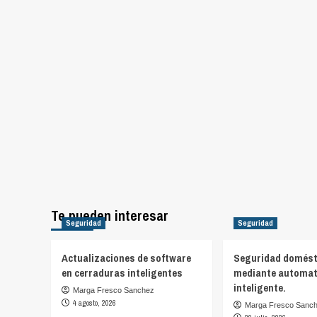
Te pueden interesar
Seguridad
Seguridad
Actualizaciones de software
Seguridad domést
en cerraduras inteligentes
mediante automat
inteligente.
Marga Fresco Sanchez
4 agosto, 2026
Marga Fresco Sanc