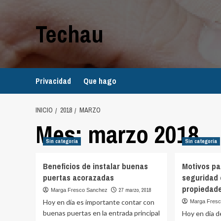
Saltar
al
Techau
contenido
Privacidad
Que hago
INICIO
2018
MARZO
Mes:
marzo 2018
Sin categoría
Sin categoría
Beneficios de instalar buenas
Motivos pa
puertas acorazadas
seguridad 
propiedad
27 marzo, 2018
Marga Fresco Sanchez
Hoy en día es importante contar con
Marga Fres
buenas puertas en la entrada principal
Hoy en día de