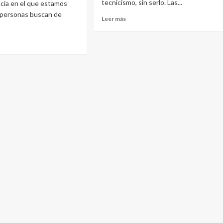
tecnicismo, sin serlo. Las...
cia en el que estamos
s personas buscan de
Leer
Leer más
más
sobre
Detecta
cerraduras
e
antiguas
vos
olar
ridad
tras
iedades