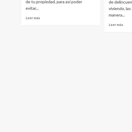
de tu propiedad, para así poder
de delincuen
evitar...
viviendo, la
manera...
Leer
Leer más
más
Leer
Leer más
sobre
más
Beneficios
sobr
de
Moti
instalar
para
buenas
contr
puertas
la
acorazadas
segu
en
nues
prop