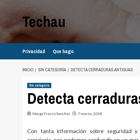
Saltar
al
Techau
contenido
Privacidad
Que hago
INICIO
SIN CATEGORÍA
DETECTA CERRADURAS ANTIGUAS
Sin categoría
Detecta cerradura
Marga Fresco Sanchez
7 marzo, 2018
Con tanta información sobre seguridad y
cerrajería, nos podemos confundir en un mar 