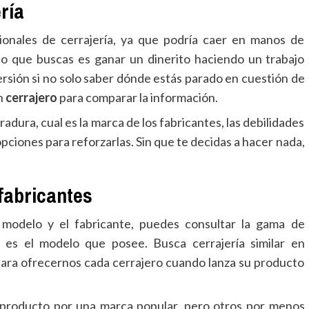
ría
onales de cerrajería, ya que podría caer en manos de
lo que buscas es ganar un dinerito haciendo un trabajo
ersión si no solo saber dónde estás parado en cuestión de
un
cerrajero
para comparar la información.
adura, cual es la marca de los fabricantes, las debilidades
opciones para reforzarlas. Sin que te decidas a hacer nada,
fabricantes
l modelo y el fabricante, puedes consultar la gama de
 es el modelo que posee. Busca cerrajería similar en
e para ofrecernos cada cerrajero cuando lanza su producto
n producto por una marca popular, pero otros por menos