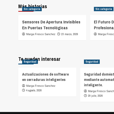
Más historias
Sin categoría
Sin categoría
Sensores De Apertura Invisibles
El Futuro 
En Puertas Tecnológicas
Profesiona
23 marzo, 2026
Marga Fresco Sanchez
Marga Fres
Te pueden interesar
Seguridad
Seguridad
Actualizaciones de software
Seguridad domést
en cerraduras inteligentes
mediante automat
inteligente.
Marga Fresco Sanchez
4 agosto, 2026
Marga Fresco Sanc
29 julio, 2026