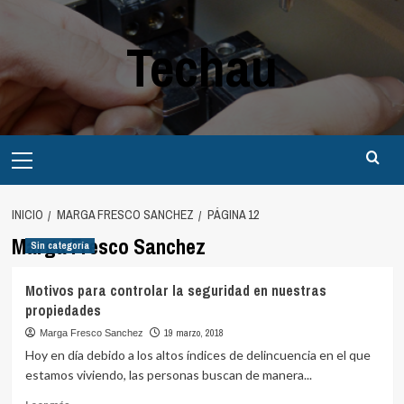
Saltar
al
Techau
contenido
Menú
principal
INICIO
MARGA FRESCO SANCHEZ
PÁGINA 12
Marga Fresco Sanchez
Sin categoría
Motivos para controlar la seguridad en nuestras
propiedades
19 marzo, 2018
Marga Fresco Sanchez
Hoy en día debido a los altos índices de delincuencia en el que
estamos viviendo, las personas buscan de manera...
Leer