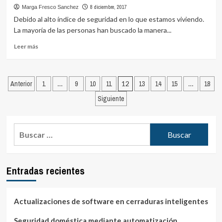
8 diciembre, 2017
Marga Fresco Sanchez
Debido al alto índice de seguridad en lo que estamos viviendo.
La mayoría de las personas han buscado la manera...
Leer
Leer más
más
sobre
Por
Paginación
qué
Anterior
1
…
9
10
11
12
13
14
15
…
18
instalar
de
Siguiente
un
entradas
bombín
de
Buscar:
seguridad
en
nuestra
puerta
principal
Entradas recientes
Actualizaciones de software en cerraduras inteligentes
Seguridad doméstica mediante automatización