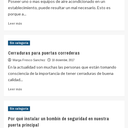
Poseer uno o mas equipos de aire acondicionado en un
una
establecimiento, puede resultar un mal necesario. Esto es
puerta
porque a...
de
seguridad
Leer
Leer más
en
más
la
sobre
entrada
La
Sin categoría
de
Debilidad
tu
de
Cerraduras para puertas correderas
propiedad
un
10 diciembre, 2017
Marga Fresco Sanchez
Aire
acondicionado
En la actualidad son muchas las personas que están tomando
consciencia de la importancia de tener cerraduras de buena
calidad...
Leer
Leer más
más
sobre
Cerraduras
Sin categoría
para
puertas
Por qué instalar un bombín de seguridad en nuestra
correderas
puerta principal