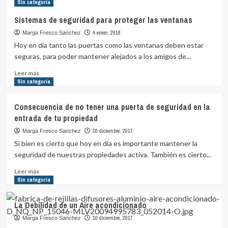
Sin categoría
mejor
opción
Sistemas de seguridad para proteger las ventanas
en
4 enero, 2018
Marga Fresco Sanchez
seguridad
es
Hoy en día tanto las puertas como las ventanas deben estar
la
seguras, para poder mantener alejados a los amigos de...
de
Leer
contratar
Leer más
más
Sin categoría
profesionales
sobre
Sistemas
Consecuencia de no tener una puerta de seguridad en la
de
entrada de tu propiedad
seguridad
para
20 diciembre, 2017
Marga Fresco Sanchez
proteger
Si bien es cierto que hoy en día es importante mantener la
las
seguridad de nuestras propiedades activa. También es cierto...
ventanas
Leer
Leer más
más
Sin categoría
sobre
Consecuencia
La Debilidad de un Aire acondicionado
de
no
10 diciembre, 2017
Marga Fresco Sanchez
tener