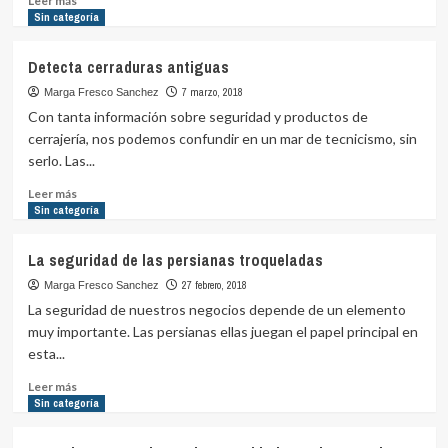
Leer más
más
Sin categoría
sobre
Motivos
Detecta cerraduras antiguas
para
controlar
7 marzo, 2018
Marga Fresco Sanchez
la
Con tanta información sobre seguridad y productos de
seguridad
cerrajería, nos podemos confundir en un mar de tecnicismo, sin
en
serlo. Las...
nuestras
propiedades
Leer
Leer más
más
Sin categoría
sobre
Detecta
La seguridad de las persianas troqueladas
cerraduras
antiguas
27 febrero, 2018
Marga Fresco Sanchez
La seguridad de nuestros negocios depende de un elemento
muy importante. Las persianas ellas juegan el papel principal en
esta...
Leer
Leer más
más
Sin categoría
sobre
La