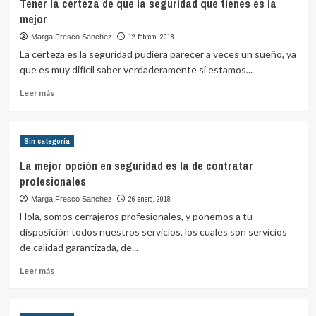
Tener la certeza de que la seguridad que tienes es la
seguridad
mejor
de
las
12 febrero, 2018
Marga Fresco Sanchez
persianas
La certeza es la seguridad pudiera parecer a veces un sueño, ya
troqueladas
que es muy difícil saber verdaderamente sí estamos...
Leer
Leer más
más
sobre
Tener
Sin categoría
la
certeza
La mejor opción en seguridad es la de contratar
de
profesionales
que
la
26 enero, 2018
Marga Fresco Sanchez
seguridad
Hola, somos cerrajeros profesionales, y ponemos a tu
que
disposición todos nuestros servicios, los cuales son servicios
tienes
de calidad garantizada, de...
es
la
Leer
Leer más
mejor
más
sobre
La