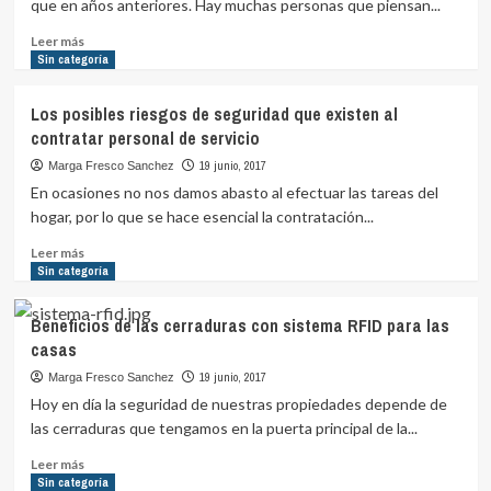
que en años anteriores. Hay muchas personas que piensan...
Leer
Leer más
más
Sin categoría
sobre
Como
Los posibles riesgos de seguridad que existen al
podemos
contratar personal de servicio
aumentar
nuestro
19 junio, 2017
Marga Fresco Sanchez
tiempo
En ocasiones no nos damos abasto al efectuar las tareas del
de
hogar, por lo que se hace esencial la contratación...
reacción
ante
Leer
Leer más
el
más
Sin categoría
robo
sobre
Los
Beneficios de las cerraduras con sistema RFID para las
posibles
casas
riesgos
de
19 junio, 2017
Marga Fresco Sanchez
seguridad
Hoy en día la seguridad de nuestras propiedades depende de
que
las cerraduras que tengamos en la puerta principal de la...
existen
al
Leer
Leer más
contratar
más
Sin categoría