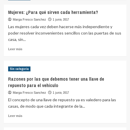
personal
sobre
de
Beneficios
Mujeres: ¿Para qué sirven cada herramienta?
servicio
de
las
1 junio, 2017
Marga Fresco Sanchez
cerraduras
Las mujeres cada vez deben hacerse más independiente y
con
poder resolver inconvenientes sencillos con las puertas de sus
sistema
casa, sin...
RFID
para
Leer
Leer más
las
más
casas
sobre
Mujeres:
Sin categoría
¿Para
qué
Razones por las que debemos tener una llave de
sirven
repuesto para el vehículo
cada
herramienta?
1 junio, 2017
Marga Fresco Sanchez
El concepto de una llave de repuesto ya es valedero para las
casas, de modo que cada integrante de la...
Leer
Leer más
más
sobre