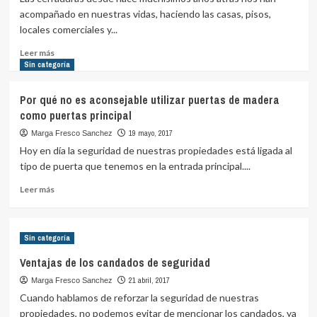
más
acompañado en nuestras vidas, haciendo las casas, pisos,
utilizadas
locales comerciales y...
Leer
Leer más
más
Sin categoría
sobre
Las
Por qué no es aconsejable utilizar puertas de madera
cerraduras
como puertas principal
electrónicas
más
19 mayo, 2017
Marga Fresco Sanchez
confiables
Hoy en día la seguridad de nuestras propiedades está ligada al
del
tipo de puerta que tenemos en la entrada principal....
mercado
Leer
Leer más
más
sobre
Por
Sin categoría
qué
no
Ventajas de los candados de seguridad
es
21 abril, 2017
Marga Fresco Sanchez
aconsejable
utilizar
Cuando hablamos de reforzar la seguridad de nuestras
puertas
propiedades, no podemos evitar de mencionar los candados, ya