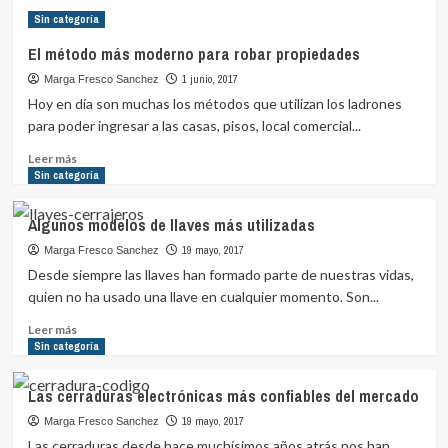
Razones
Sin categoría
por
las
El método más moderno para robar propiedades
que
1 junio, 2017
Marga Fresco Sanchez
debemos
tener
Hoy en día son muchas los métodos que utilizan los ladrones
una
para poder ingresar a las casas, pisos, local comercial...
llave
Leer
de
Leer más
más
Sin categoría
repuesto
sobre
para
El
el
Algunos modelos de llaves más utilizadas
método
vehículo
más
19 mayo, 2017
Marga Fresco Sanchez
moderno
Desde siempre las llaves han formado parte de nuestras vidas,
para
quien no ha usado una llave en cualquier momento. Son...
robar
propiedades
Leer
Leer más
más
Sin categoría
sobre
Algunos
Las cerraduras electrónicas más confiables del mercado
modelos
de
19 mayo, 2017
Marga Fresco Sanchez
llaves
Las cerraduras desde hace muchísimos años atrás nos han