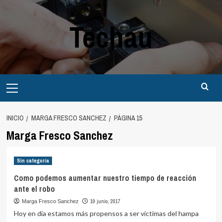
Saltar
al
Techau
contenido
Menú
principal
INICIO
MARGA FRESCO SANCHEZ
PÁGINA 15
Marga Fresco Sanchez
Sin categoría
Como podemos aumentar nuestro tiempo de reacción
ante el robo
19 junio, 2017
Marga Fresco Sanchez
Hoy en día estamos más propensos a ser víctimas del hampa