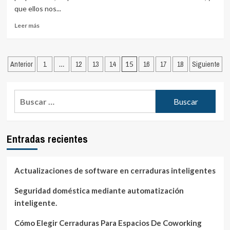
de
que ellos nos...
madera
como
Leer
Leer más
puertas
más
principal
sobre
Ventajas
Paginación
de
Anterior
1
…
12
13
14
15
16
17
18
Siguiente
los
de
candados
entradas
de
Buscar:
seguridad
Entradas recientes
Actualizaciones de software en cerraduras inteligentes
Seguridad doméstica mediante automatización
inteligente.
Cómo Elegir Cerraduras Para Espacios De Coworking