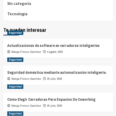
Sin categoría
Tecnología
Te pueden interesar
Seguridad
Actualizaciones de software en cerraduras inteligentes
4 agosto, 2026
Marga Fresco Sanchez
Seguridad
Seguridad doméstica mediante automatización inteligente.
29 julio, 2026
Marga Fresco Sanchez
Seguridad
Cómo Elegir Cerraduras Para Espacios De Coworking
20 julio, 2026
Marga Fresco Sanchez
Seguridad