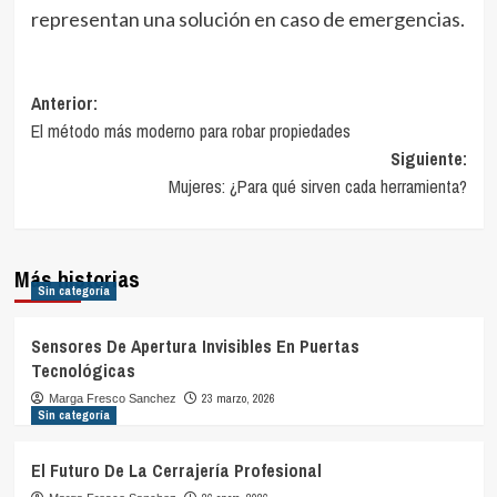
representan una solución en caso de emergencias.
Navegación
Anterior:
El método más moderno para robar propiedades
de
Siguiente:
entradas
Mujeres: ¿Para qué sirven cada herramienta?
Más historias
Sin categoría
Sensores De Apertura Invisibles En Puertas
Tecnológicas
23 marzo, 2026
Marga Fresco Sanchez
Sin categoría
El Futuro De La Cerrajería Profesional