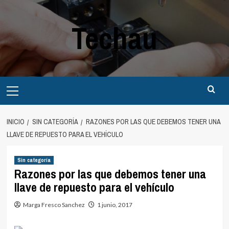
Saltar
al
Techau
contenido
Menú
principal
INICIO
SIN CATEGORÍA
RAZONES POR LAS QUE DEBEMOS TENER UNA
LLAVE DE REPUESTO PARA EL VEHÍCULO
Sin categoría
Razones por las que debemos tener una
llave de repuesto para el vehículo
Marga Fresco Sanchez
1 junio, 2017