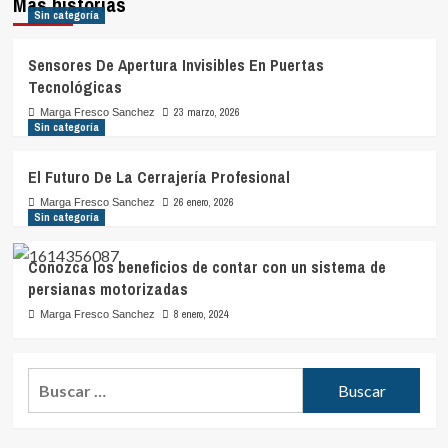
Más historias
Sin categoría
Sensores De Apertura Invisibles En Puertas
Tecnológicas
23 marzo, 2026
Marga Fresco Sanchez
Sin categoría
El Futuro De La Cerrajería Profesional
26 enero, 2026
Marga Fresco Sanchez
Sin categoría
Conozca los beneficios de contar con un sistema de
persianas motorizadas
8 enero, 2024
Marga Fresco Sanchez
Buscar: