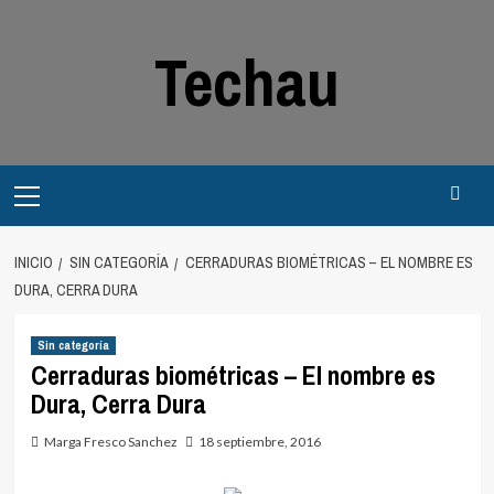
Saltar
al
Techau
contenido
Menú
principal
INICIO
SIN CATEGORÍA
CERRADURAS BIOMÉTRICAS – EL NOMBRE ES
DURA, CERRA DURA
Sin categoría
Cerraduras biométricas – El nombre es
Dura, Cerra Dura
Marga Fresco Sanchez
18 septiembre, 2016