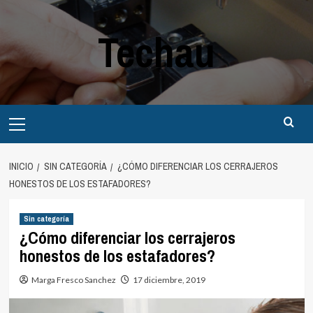
Saltar
al
Techau
contenido
Menú
principal
INICIO
SIN CATEGORÍA
¿CÓMO DIFERENCIAR LOS CERRAJEROS
HONESTOS DE LOS ESTAFADORES?
Sin categoría
¿Cómo diferenciar los cerrajeros
honestos de los estafadores?
Marga Fresco Sanchez
17 diciembre, 2019