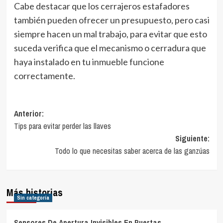
Cabe destacar que los cerrajeros estafadores
también pueden ofrecer un presupuesto, pero casi
siempre hacen un mal trabajo, para evitar que esto
suceda verifica que el mecanismo o cerradura que
haya instalado en tu inmueble funcione
correctamente.
Navegación
Anterior:
Tips para evitar perder las llaves
de
Siguiente:
entradas
Todo lo que necesitas saber acerca de las ganzúas
Más historias
Sin categoría
Sensores De Apertura Invisibles En Puertas