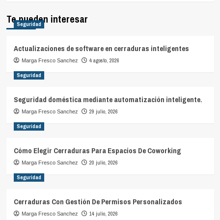
Te pueden interesar
Seguridad
Actualizaciones de software en cerraduras inteligentes
4 agosto, 2026
Marga Fresco Sanchez
Seguridad
Seguridad doméstica mediante automatización inteligente.
29 julio, 2026
Marga Fresco Sanchez
Seguridad
Cómo Elegir Cerraduras Para Espacios De Coworking
20 julio, 2026
Marga Fresco Sanchez
Seguridad
Cerraduras Con Gestión De Permisos Personalizados
14 julio, 2026
Marga Fresco Sanchez