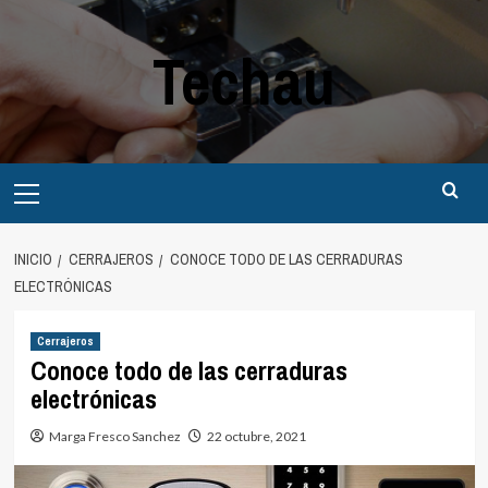
Saltar
al
Techau
contenido
Menú
principal
INICIO
CERRAJEROS
CONOCE TODO DE LAS CERRADURAS
ELECTRÓNICAS
Cerrajeros
Conoce todo de las cerraduras
electrónicas
Marga Fresco Sanchez
22 octubre, 2021