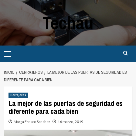
Saltar
al
Techau
contenido
Menú
principal
INICIO
CERRAJEROS
LA MEJOR DE LAS PUERTAS DE SEGURIDAD ES
DIFERENTE PARA CADA BIEN
Cerrajeros
La mejor de las puertas de seguridad es
diferente para cada bien
Marga Fresco Sanchez
16 marzo, 2019