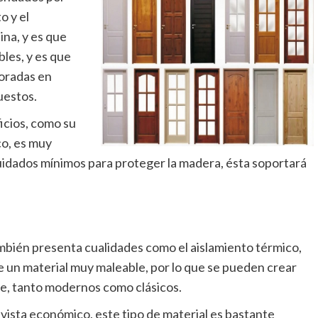
o y el
ina, y es que
bles, y es que
boradas en
uestos.
icios, como su
co, es muy
 cuidados mínimos para proteger la madera, ésta soportará
también presenta cualidades como el aislamiento térmico,
de un material muy maleable, por lo que se pueden crear
te, tanto modernos como clásicos.
e vista económico, este tipo de material es bastante