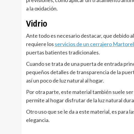
previsiones, como aplicar un tratamiento anti
a la oxidación.
Vidrio
Ante todo es necesario destacar, que debido al t
requiere los
servicios de un cerrajero Martorel
puertas batientes tradicionales.
Cuando se trata de una puerta de entrada princi
pequeños detalles de transparencia de la puer
así un poco de luz natural al hogar.
Por otra parte, este material también suele ser ut
permite al hogar disfrutar de la luz natural dur
Otro uso que se le da a este material, es para l
elegancia.