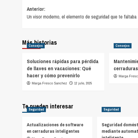
Navegación
Anterior:
Un visor moderno, el elemento de seguridad que te faltaba
de
entradas
Más historias
Consejos
Consejos
Soluciones rápidas para pérdida
Mantenimie
de llaves en vacaciones: Qué
cerradura
hacer y cómo prevenirlo
Marga Fres
12 julio, 2025
Marga Fresco Sanchez
Te pueden interesar
Seguridad
Seguridad
Actualizaciones de software
Seguridad domést
en cerraduras inteligentes
mediante automat
inteligente.