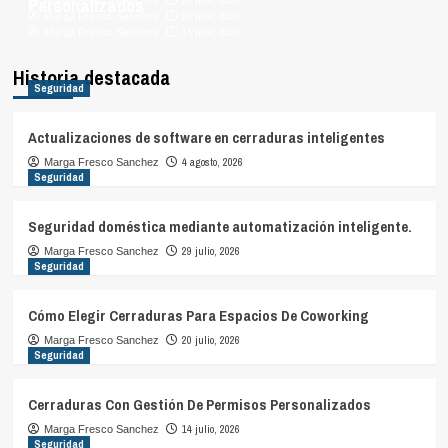
Personalizados
29 julio, 2026
Marga Fresco Sanchez
20 julio, 2026
Marga Fresco Sanchez
14 julio, 2026
Marga Fresco Sanchez
Historia destacada
Seguridad
Actualizaciones de software en cerraduras inteligentes
4 agosto, 2026
Marga Fresco Sanchez
Seguridad
Seguridad doméstica mediante automatización inteligente.
29 julio, 2026
Marga Fresco Sanchez
Seguridad
Cómo Elegir Cerraduras Para Espacios De Coworking
20 julio, 2026
Marga Fresco Sanchez
Seguridad
Cerraduras Con Gestión De Permisos Personalizados
14 julio, 2026
Marga Fresco Sanchez
Seguridad