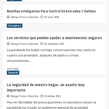
Manillas Inteligentes Para Control De Entradas Y Salidas
16 junio, 2026
Marga Fresco Sanchez
Cerrajeros
Los servicios que pueden ayudar a mantenernos seguros
16 noviembre, 2021
Marga Fresco Sanchez
La pandemia ha traído consigo consecuencias muy seria en
cuanto a la ansiedad , ataques de pánico y otras
circunstancias...
Leer
Leer más
más
General
sobre
Los
La seguridad de nuestro hogar, un asunto muy
servicios
importante
que
pueden
25 octubre, 2021
Marga Fresco Sanchez
ayudar
Hoy en día hablar de preocupaciones es bastante común, la
a
pandemia ha creado un ambiente general de ansiedad