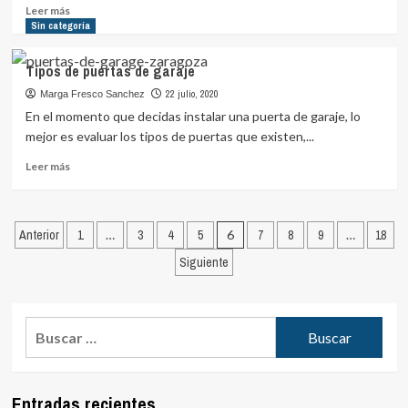
sabes
Leer
Leer más
cuándo
más
Sin categoría
puede
sobre
ayudarte
Una
Tipos de puertas de garaje
antigua
profesión:
22 julio, 2020
Marga Fresco Sanchez
La
En el momento que decidas instalar una puerta de garaje, lo
Cerrajería
mejor es evaluar los tipos de puertas que existen,...
Leer
Leer más
más
sobre
Tipos
Paginación
de
Anterior
1
…
3
4
5
6
7
8
9
…
18
puertas
de
Siguiente
de
entradas
garaje
Buscar:
Entradas recientes