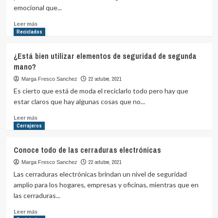
mantenernos
emocional que...
seguros
Leer
Leer más
más
Reciclados
sobre
La
¿Está bien utilizar elementos de seguridad de segunda
seguridad
mano?
de
nuestro
22 octubre, 2021
Marga Fresco Sanchez
hogar,
Es cierto que está de moda el reciclarlo todo pero hay que
un
estar claros que hay algunas cosas que no...
asunto
muy
Leer
Leer más
importante
más
Cerrajeros
sobre
¿Está
Conoce todo de las cerraduras electrónicas
bien
utilizar
22 octubre, 2021
Marga Fresco Sanchez
elementos
Las cerraduras electrónicas brindan un nivel de seguridad
de
amplio para los hogares, empresas y oficinas, mientras que en
seguridad
las cerraduras...
de
segunda
Leer
Leer más
mano?