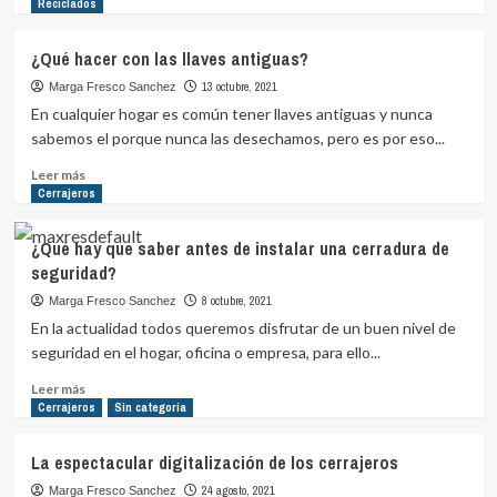
más
Reciclados
sobre
Conoce
¿Qué hacer con las llaves antiguas?
todo
de
13 octubre, 2021
Marga Fresco Sanchez
las
En cualquier hogar es común tener llaves antiguas y nunca
cerraduras
sabemos el porque nunca las desechamos, pero es por eso...
electrónicas
Leer
Leer más
más
Cerrajeros
sobre
¿Qué
¿Qué hay que saber antes de instalar una cerradura de
hacer
seguridad?
con
las
8 octubre, 2021
Marga Fresco Sanchez
llaves
En la actualidad todos queremos disfrutar de un buen nivel de
antiguas?
seguridad en el hogar, oficina o empresa, para ello...
Leer
Leer más
más
Cerrajeros
Sin categoría
sobre
¿Qué
La espectacular digitalización de los cerrajeros
hay
que
24 agosto, 2021
Marga Fresco Sanchez