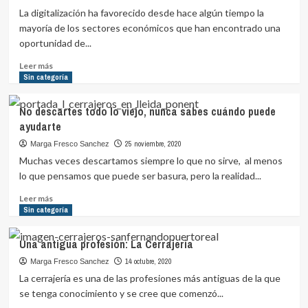
saber
La digitalización ha favorecido desde hace algún tiempo la
antes
mayoría de los sectores económicos que han encontrado una
de
oportunidad de...
instalar
una
Leer
Leer más
cerradura
más
Sin categoría
de
sobre
seguridad?
La
No descartes todo lo viejo, nunca sabes cuándo puede
espectacular
ayudarte
digitalización
de
25 noviembre, 2020
Marga Fresco Sanchez
los
Muchas veces descartamos siempre lo que no sirve, al menos
cerrajeros
lo que pensamos que puede ser basura, pero la realidad...
Leer
Leer más
más
Sin categoría
sobre
No
Una antigua profesión: La Cerrajería
descartes
todo
14 octubre, 2020
Marga Fresco Sanchez
lo
La cerrajería es una de las profesiones más antiguas de la que
viejo,
se tenga conocimiento y se cree que comenzó...
nunca