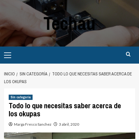
Saltar
al
Techau
contenido
Menú
principal
INICIO
SIN CATEGORÍA
TODO LO QUE NECESITAS SABER ACERCA DE
LOS OKUPAS
Sin categoría
Todo lo que necesitas saber acerca de
los okupas
Marga Fresco Sanchez
3 abril, 2020