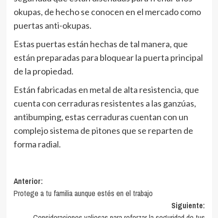
okupas, de hecho se conocen en el mercado como
puertas anti-okupas.
Estas puertas están hechas de tal manera, que
están preparadas para bloquear la puerta principal
de la propiedad.
Están fabricadas en metal de alta resistencia, que
cuenta con cerraduras resistentes a las ganzúas,
antibumping, estas cerraduras cuentan con un
complejo sistema de pitones que se reparten de
forma radial.
Navegación
Anterior:
Protege a tu familia aunque estés en el trabajo
de
Siguiente:
entradas
Consideraciones valiosas para reforzar la seguridad de tus