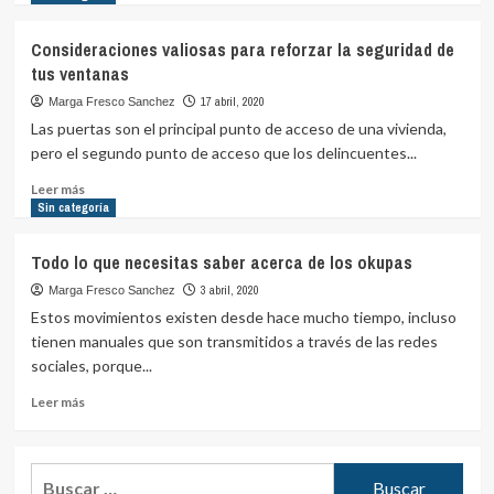
sobre
Alarmas
Consideraciones valiosas para reforzar la seguridad de
para
tus ventanas
la
seguridad
17 abril, 2020
Marga Fresco Sanchez
de
Las puertas son el principal punto de acceso de una vivienda,
tu
pero el segundo punto de acceso que los delincuentes...
hogar
o
Leer
Leer más
empresa
más
Sin categoría
sobre
Consideraciones
Todo lo que necesitas saber acerca de los okupas
valiosas
para
3 abril, 2020
Marga Fresco Sanchez
reforzar
Estos movimientos existen desde hace mucho tiempo, incluso
la
tienen manuales que son transmitidos a través de las redes
seguridad
sociales, porque...
de
tus
Leer
Leer más
ventanas
más
sobre
Todo
Buscar:
lo