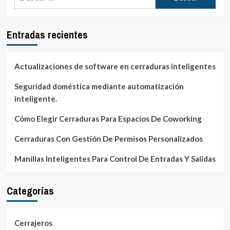
que
necesitas
saber
Entradas recientes
acerca
de
los
okupas
Actualizaciones de software en cerraduras inteligentes
Seguridad doméstica mediante automatización
inteligente.
Cómo Elegir Cerraduras Para Espacios De Coworking
Cerraduras Con Gestión De Permisos Personalizados
Manillas Inteligentes Para Control De Entradas Y Salidas
Categorías
Cerrajeros