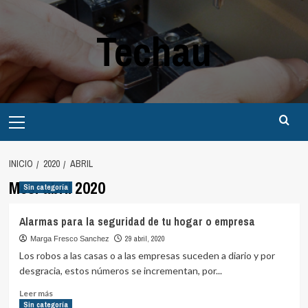
Saltar
al
Techau
contenido
Menú
principal
INICIO
2020
ABRIL
Mes:
abril 2020
Sin categoría
Alarmas para la seguridad de tu hogar o empresa
29 abril, 2020
Marga Fresco Sanchez
Los robos a las casas o a las empresas suceden a diario y por
desgracia, estos números se incrementan, por...
Leer
Leer más
más
Sin categoría