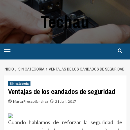
Saltar
al
Techau
contenido
Menú
principal
INICIO
SIN CATEGORÍA
VENTAJAS DE LOS CANDADOS DE SEGURIDAD
Sin categoría
Ventajas de los candados de seguridad
Marga Fresco Sanchez
21 abril, 2017
Cuando hablamos de reforzar la seguridad de