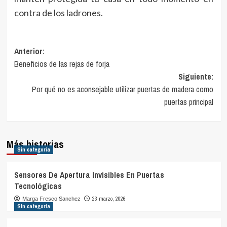
contra de los ladrones.
Navegación
Anterior:
Beneficios de las rejas de forja
de
Siguiente:
entradas
Por qué no es aconsejable utilizar puertas de madera como
puertas principal
Más historias
Sin categoría
Sensores De Apertura Invisibles En Puertas
Tecnológicas
23 marzo, 2026
Marga Fresco Sanchez
Sin categoría