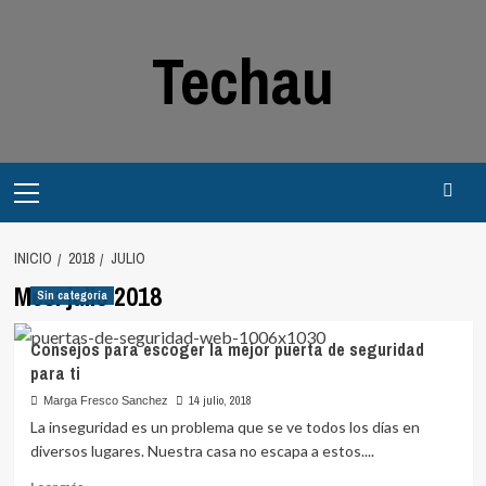
Saltar
al
Techau
contenido
Menú
principal
INICIO
2018
JULIO
Mes:
julio 2018
Sin categoría
Consejos para escoger la mejor puerta de seguridad
para ti
14 julio, 2018
Marga Fresco Sanchez
La inseguridad es un problema que se ve todos los días en
diversos lugares. Nuestra casa no escapa a estos....
Leer