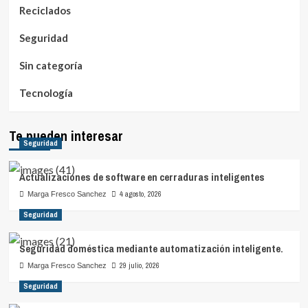
Reciclados
Seguridad
Sin categoría
Tecnología
Te pueden interesar
Seguridad
Actualizaciones de software en cerraduras inteligentes
4 agosto, 2026
Marga Fresco Sanchez
Seguridad
Seguridad doméstica mediante automatización inteligente.
29 julio, 2026
Marga Fresco Sanchez
Seguridad