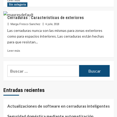
Leer más
más
Sin categoría
sobre
Consejos
Cerraduras : Características de exteriores
para
escoger
4 julio, 2018
Marga Fresco Sanchez
la
Las cerraduras nunca son las mismas para zonas exteriores
mejor
como para espacios interiores. Las cerraduras están hechas
puerta
para que resistan...
de
seguridad
Leer
Leer más
para
más
ti
sobre
Cerraduras
Buscar:
:
Características
de
exteriores
Entradas recientes
Actualizaciones de software en cerraduras inteligentes
Seguridad doméstica mediante automatización