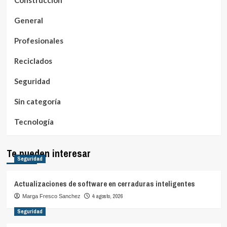
Construcción
General
Profesionales
Reciclados
Seguridad
Sin categoría
Tecnología
Te pueden interesar
Seguridad
Actualizaciones de software en cerraduras inteligentes
4 agosto, 2026
Marga Fresco Sanchez
Seguridad