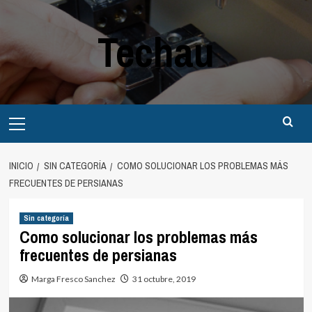
Saltar
al
Techau
contenido
Menú
principal
INICIO
SIN CATEGORÍA
COMO SOLUCIONAR LOS PROBLEMAS MÁS
FRECUENTES DE PERSIANAS
Sin categoría
Como solucionar los problemas más
frecuentes de persianas
Marga Fresco Sanchez
31 octubre, 2019