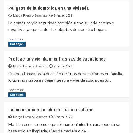
Razones
Peligros de la domótica en una vivienda
para
contratar
8 marzo, 2022
Marga Fresco Sanchez
un
La domótica y la seguridad también tiene su lado oscuro y
profesional
negativo, ya que todos los objetos de nuestro hogar...
en
cerraduras
Leer
Leer más
y
más
Consejos
persianas
sobre
Peligros
Protege tu vivienda mientras vas de vacaciones
de
la
7 marzo, 2022
Marga Fresco Sanchez
domótica
Cuando tomamos la decisión de irnos de vacaciones en familia,
en
lo que nos traba es dejar nuestra vivienda sola, puesto...
una
vivienda
Leer
Leer más
más
Consejos
sobre
Protege
La importancia de lubricar tus cerraduras
tu
vivienda
3 marzo, 2022
Marga Fresco Sanchez
mientras
Mucha veces creemos que el mantenimiento a una puerta se
vas
basa solo en limpiarla, si es de madera o de...