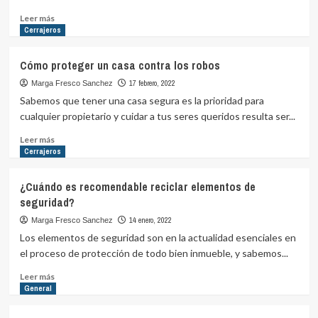
de
vacaciones
Leer
Leer más
más
Cerrajeros
sobre
La
Cómo proteger un casa contra los robos
importancia
de
17 febrero, 2022
Marga Fresco Sanchez
lubricar
Sabemos que tener una casa segura es la prioridad para
tus
cualquier propietario y cuidar a tus seres queridos resulta ser...
cerraduras
Leer
Leer más
más
Cerrajeros
sobre
Cómo
¿Cuándo es recomendable reciclar elementos de
proteger
seguridad?
un
casa
14 enero, 2022
Marga Fresco Sanchez
contra
Los elementos de seguridad son en la actualidad esenciales en
los
el proceso de protección de todo bien inmueble, y sabemos...
robos
Leer
Leer más
más
General
sobre
¿Cuándo