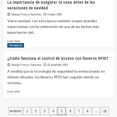
La importancia de asegurar tu casa antes de las
es
vacaciones de navidad
recomendable
reciclar
6 enero, 2022
Marga Fresco Sanchez
elementos
Viene navidad, con esta época también surgen grandes
de
expectativas con la celebración de una de las fechas más
seguridad?
importantes del...
Leer
Leer más
más
Cerrajeros
sobre
La
¿Cómo funciona el control de acceso con llaveros RFID?
importancia
de
22 diciembre, 2021
Marga Fresco Sanchez
asegurar
A medida que la tecnología de seguridad ha evolucionado en
tu
últimas décadas, los llaveros RFID han seguido siendo un
casa
sistema...
antes
de
Leer
Leer más
las
más
vacaciones
sobre
de
¿Cómo
Paginación
navidad
funciona
Anterior
1
2
3
4
5
6
7
8
…
18
el