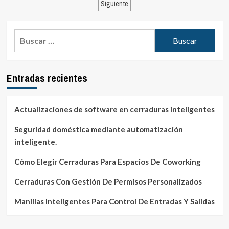
de
Siguiente
control
entradas
de
acceso
Buscar:
con
llaveros
RFID?
Entradas recientes
Actualizaciones de software en cerraduras inteligentes
Seguridad doméstica mediante automatización
inteligente.
Cómo Elegir Cerraduras Para Espacios De Coworking
Cerraduras Con Gestión De Permisos Personalizados
Manillas Inteligentes Para Control De Entradas Y Salidas