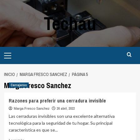
Saltar
al
Techau
contenido
Menú
principal
INICIO
MARGA FRESCO SANCHEZ
PÁGINA 5
Marga Fresco Sanchez
Cerrajeros
Razones para preferir una cerradura invisible
26 abril, 2022
Marga Fresco Sanchez
Las cerraduras invisibles son una excelente alternativa
tecnológica para la seguridad de tu hogar. Su principal
característica es que se...
Leer