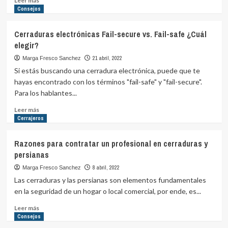
Leer más
más
Consejos
sobre
Razones
Cerraduras electrónicas Fail-secure vs. Fail-safe ¿Cuál
para
elegir?
preferir
una
21 abril, 2022
Marga Fresco Sanchez
cerradura
Si estás buscando una cerradura electrónica, puede que te
invisible
hayas encontrado con los términos "fail-safe" y "fail-secure".
Para los hablantes...
Leer
Leer más
más
Cerrajeros
sobre
Cerraduras
Razones para contratar un profesional en cerraduras y
electrónicas
persianas
Fail-
secure
8 abril, 2022
Marga Fresco Sanchez
vs.
Las cerraduras y las persianas son elementos fundamentales
Fail-
en la seguridad de un hogar o local comercial, por ende, es...
safe
¿Cuál
Leer
Leer más
elegir?
más
Consejos
sobre