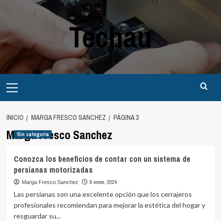
Saltar
al
Techau
contenido
Menú
principal
INICIO
MARGA FRESCO SANCHEZ
PÁGINA 3
Marga Fresco Sanchez
Sin categoría
Conozca los beneficios de contar con un sistema de
persianas motorizadas
8 enero, 2024
Marga Fresco Sanchez
Las persianas son una excelente opción que los cerrajeros
profesionales recomiendan para mejorar la estética del hogar y
resguardar su...