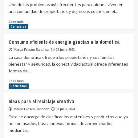
la
Uno de los problemas más frecuentes para quienes viven en
seguridad
una comunidad de propietarios y dejan sus coches en el...
Leer
Leer más
más
Cerrajeros
sobre
¿Robos
Consumo eficiente de energía gracias a la domótica
en
el
26 junio, 2023
Marga Fresco Sanchez
garaje
La casa domótica ofrece a los propietarios y sus familias
comunitario?
bienestar y seguridad, la conectividad actual ofrece diferentes
Pueden
formas de...
seguir
estos
Leer
Leer más
consejos
más
Reciclados
para
sobre
evitarlos
Consumo
Ideas para el reciclaje creativo
eficiente
de
18 junio, 2023
Marga Fresco Sanchez
energía
Este se encarga de clasificar los materiales y productos que ya
gracias
no son usados, busca nuevas formas de aprovecharlos
a
mediante...
la