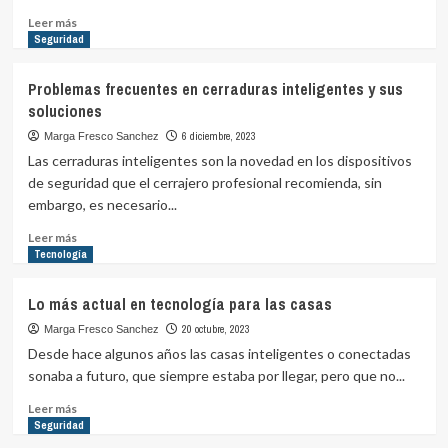
Leer
Leer más
más
Seguridad
sobre
Conozca
Problemas frecuentes en cerraduras inteligentes y sus
los
soluciones
beneficios
de
6 diciembre, 2023
Marga Fresco Sanchez
contar
Las cerraduras inteligentes son la novedad en los dispositivos
con
de seguridad que el cerrajero profesional recomienda, sin
un
embargo, es necesario...
sistema
de
Leer
Leer más
persianas
más
Tecnología
motorizadas
sobre
Problemas
Lo más actual en tecnología para las casas
frecuentes
en
20 octubre, 2023
Marga Fresco Sanchez
cerraduras
Desde hace algunos años las casas inteligentes o conectadas
inteligentes
sonaba a futuro, que siempre estaba por llegar, pero que no...
y
sus
Leer
Leer más
soluciones
más
Seguridad
sobre