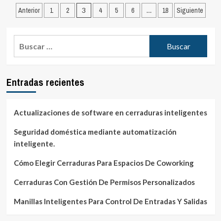
Paginación
la
Anterior
1
2
3
4
5
6
…
18
Siguiente
seguridad
de
de
entradas
tu
Buscar:
vehículo
con
una
de
Entradas recientes
estas
alarmas
Actualizaciones de software en cerraduras inteligentes
Seguridad doméstica mediante automatización
inteligente.
Cómo Elegir Cerraduras Para Espacios De Coworking
Cerraduras Con Gestión De Permisos Personalizados
Manillas Inteligentes Para Control De Entradas Y Salidas