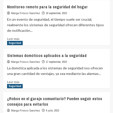
Lo
Monitoreo remoto para la seguridad del hogar
más
actual
19 septiembre, 2023
Marga Fresco Sanchez
en
En un evento de seguridad, el tiempo suele ser crucial,
tecnología
realmente los sistemas de seguridad ofrecen diferentes tipos
para
de notificación...
las
casas
Leer
Leer más
más
Seguridad
sobre
Monitoreo
Sistemas domóticos aplicados a la seguridad
remoto
para
17 septiembre, 2023
Marga Fresco Sanchez
la
La domótica aplicada a los sistemas de seguridad nos ofrecen
seguridad
una gran cantidad de ventajas, ya sea mediante las alarmas...
del
hogar
Leer
Leer más
más
Seguridad
sobre
Sistemas
¿Robos en el garaje comunitario? Pueden seguir estos
domóticos
consejos para evitarlos
aplicados
a
4 julio, 2023
Marga Fresco Sanchez