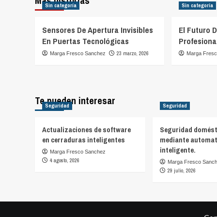
Más historias
Sin categoría
Sin categoría
Sensores De Apertura Invisibles
El Futuro 
En Puertas Tecnológicas
Profesiona
23 marzo, 2026
Marga Fresco Sanchez
Marga Fres
Te pueden interesar
Seguridad
Seguridad
Actualizaciones de software
Seguridad domést
en cerraduras inteligentes
mediante automat
inteligente.
Marga Fresco Sanchez
4 agosto, 2026
Marga Fresco Sanc
29 julio, 2026