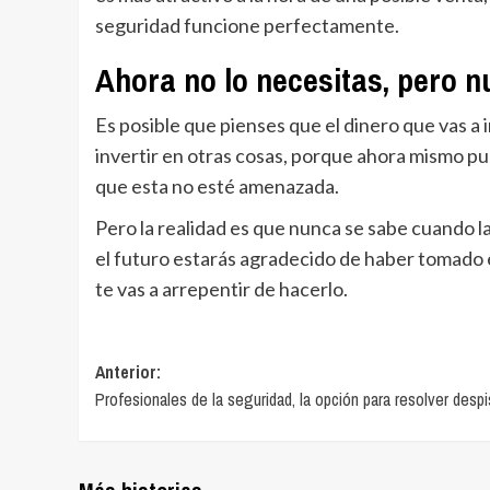
seguridad funcione perfectamente.
Ahora no lo necesitas, pero 
Es posible que pienses que el dinero que vas a
invertir en otras cosas, porque ahora mismo p
que esta no esté amenazada.
Pero la realidad es que nunca se sabe cuando la
el futuro estarás agradecido de haber tomado 
te vas a arrepentir de hacerlo.
Navegación
Anterior:
Profesionales de la seguridad, la opción para resolver desp
de
entradas