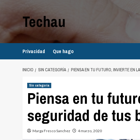
Saltar
al
Techau
contenido
Privacidad
Que hago
INICIO
SIN CATEGORÍA
PIENSA EN TU FUTURO, INVIERTE EN L
Sin categoría
Piensa en tu futuro
seguridad de tus 
Marga Fresco Sanchez
4 marzo, 2020