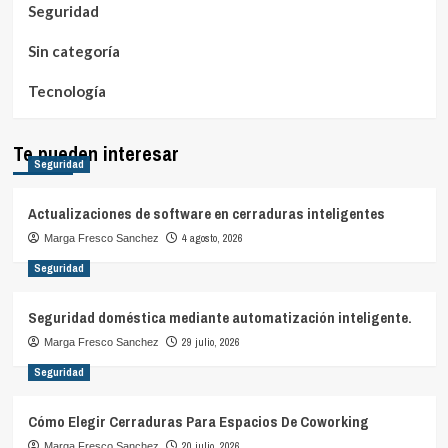
Seguridad
Sin categoría
Tecnología
Te pueden interesar
Seguridad
Actualizaciones de software en cerraduras inteligentes
4 agosto, 2026
Marga Fresco Sanchez
Seguridad
Seguridad doméstica mediante automatización inteligente.
29 julio, 2026
Marga Fresco Sanchez
Seguridad
Cómo Elegir Cerraduras Para Espacios De Coworking
20 julio, 2026
Marga Fresco Sanchez