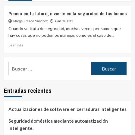
sobre
Protege
Piensa en tu futuro, invierte en la seguridad de tus bienes
a
tu
4 marzo, 2020
Marga Fresco Sanchez
familia
Cuando se trata de seguridad, muchas veces pensamos que
aunque
hay cosas que no podemos manejar, como es el caso de...
estés
en
Leer
Leer más
el
más
trabajo
sobre
Piensa
Buscar:
en
tu
futuro,
invierte
Entradas recientes
en
la
seguridad
de
Actualizaciones de software en cerraduras inteligentes
tus
bienes
Seguridad doméstica mediante automatización
inteligente.