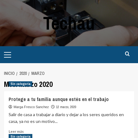
Saltar
al
Techau
contenido
Menú
principal
INICIO
2020
MARZO
Mes:
marzo 2020
Sin categoría
Protege a tu familia aunque estés en el trabajo
12 marzo, 2020
Marga Fresco Sanchez
Salir de casa a trabajar a diario y dejar a los seres queridos en
casa, ya no es un motivo...
Leer
Leer más
más
Sin categoría