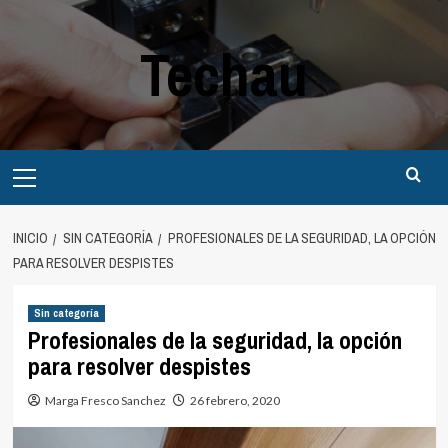
Saltar
al
Techau
contenido
Menú
principal
INICIO
SIN CATEGORÍA
PROFESIONALES DE LA SEGURIDAD, LA OPCIÓN
PARA RESOLVER DESPISTES
Sin categoría
Profesionales de la seguridad, la opción
para resolver despistes
Marga Fresco Sanchez
26 febrero, 2020