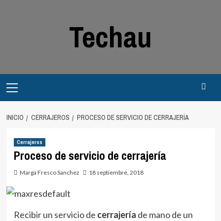
Saltar
al
Techau
contenido
Menú
principal
INICIO
CERRAJEROS
PROCESO DE SERVICIO DE CERRAJERÍA
Cerrajeros
Proceso de servicio de cerrajería
Marga Fresco Sanchez
18 septiembre, 2018
Recibir un servicio de
cerrajería
de mano de un