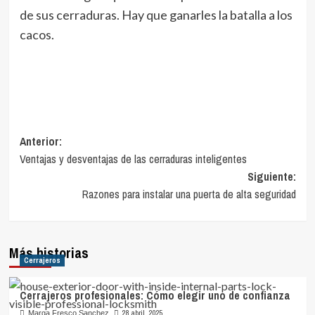
de sus cerraduras. Hay que ganarles la batalla a los
cacos.
Navegación
Anterior:
Ventajas y desventajas de las cerraduras inteligentes
de
Siguiente:
entradas
Razones para instalar una puerta de alta seguridad
Más historias
Cerrajeros
Cerrajeros profesionales: Cómo elegir uno de confianza
28 abril, 2025
Marga Fresco Sanchez