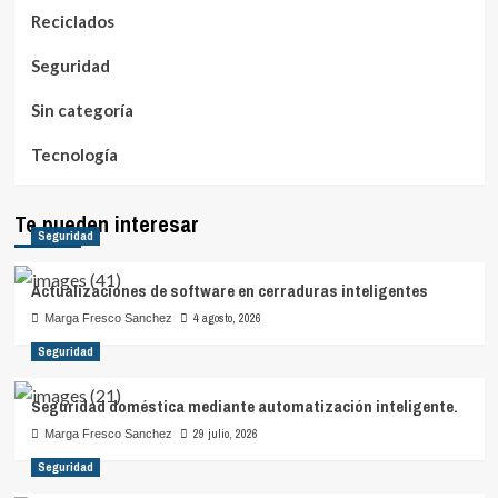
Reciclados
Seguridad
Sin categoría
Tecnología
Te pueden interesar
Seguridad
Actualizaciones de software en cerraduras inteligentes
4 agosto, 2026
Marga Fresco Sanchez
Seguridad
Seguridad doméstica mediante automatización inteligente.
29 julio, 2026
Marga Fresco Sanchez
Seguridad