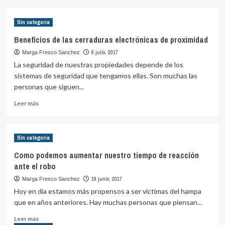
sobre
Las
Sin categoría
mejores
marcas
Beneficios de las cerraduras electrónicas de proximidad
de
6 julio, 2017
Marga Fresco Sanchez
herrajes
disponibles
La seguridad de nuestras propiedades depende de los
en
sistemas de seguridad que tengamos ellas. Son muchas las
el
personas que siguen...
mercado
Leer
Leer más
más
sobre
Beneficios
Sin categoría
de
las
Como podemos aumentar nuestro tiempo de reacción
cerraduras
ante el robo
electrónicas
de
19 junio, 2017
Marga Fresco Sanchez
proximidad
Hoy en día estamos más propensos a ser víctimas del hampa
que en años anteriores. Hay muchas personas que piensan...
Leer
Leer más