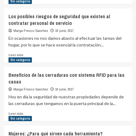
más
Sin categoría
sobre
Como
Los posibles riesgos de seguridad que existen al
podemos
contratar personal de servicio
aumentar
nuestro
19 junio, 2017
Marga Fresco Sanchez
tiempo
En ocasiones no nos damos abasto al efectuar las tareas del
de
hogar, por lo que se hace esencial la contratación...
reacción
ante
Leer
Leer más
el
más
Sin categoría
robo
sobre
Los
Beneficios de las cerraduras con sistema RFID para las
posibles
casas
riesgos
de
19 junio, 2017
Marga Fresco Sanchez
seguridad
Hoy en día la seguridad de nuestras propiedades depende de
que
las cerraduras que tengamos en la puerta principal de la...
existen
al
Leer
Leer más
contratar
más
Sin categoría
personal
sobre
de
Beneficios
Mujeres: ¿Para qué sirven cada herramienta?
servicio
de