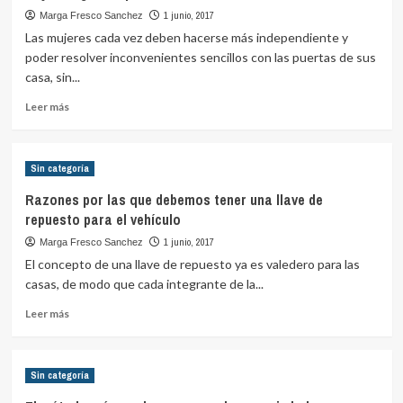
las
1 junio, 2017
Marga Fresco Sanchez
cerraduras
Las mujeres cada vez deben hacerse más independiente y
con
poder resolver inconvenientes sencillos con las puertas de sus
sistema
casa, sin...
RFID
para
Leer
Leer más
las
más
casas
sobre
Mujeres:
Sin categoría
¿Para
qué
Razones por las que debemos tener una llave de
sirven
repuesto para el vehículo
cada
herramienta?
1 junio, 2017
Marga Fresco Sanchez
El concepto de una llave de repuesto ya es valedero para las
casas, de modo que cada integrante de la...
Leer
Leer más
más
sobre
Razones
Sin categoría
por
las