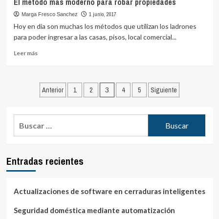
El método más moderno para robar propiedades
que
1 junio, 2017
Marga Fresco Sanchez
debemos
tener
Hoy en día son muchas los métodos que utilizan los ladrones
una
para poder ingresar a las casas, pisos, local comercial...
llave
Leer
de
Leer más
más
repuesto
sobre
para
El
el
Paginación
método
vehículo
Anterior
1
2
3
4
5
Siguiente
más
de
moderno
entradas
para
Buscar:
robar
propiedades
Entradas recientes
Actualizaciones de software en cerraduras inteligentes
Seguridad doméstica mediante automatización