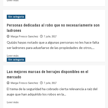
Leer más
más
sobre
¿Sabes
Sin categoría
la
diferencia
Personas dedicadas al robo que no necesariamente son
entre
ladrones
Safety
y
7 julio, 2017
Marga Fresco Sanchez
Security?
Quizás hayas notado que a algunas personas no les hace falta
ser ladrones para adueñarse de las propiedades de otros,...
Leer
Leer más
más
Sin categoría
sobre
Personas
Las mejores marcas de herrajes disponibles en el
dedicadas
mercado
al
robo
7 julio, 2017
Marga Fresco Sanchez
que
El tema de la seguridad ha cobrado cierta relevancia a raíz del
no
auge que han adquirido los robos en la...
necesariamente
son
Leer
Leer más
ladrones
más