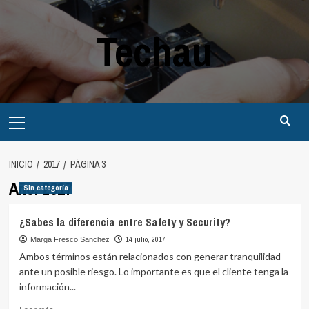
Saltar
al
Techau
contenido
Menú
principal
INICIO
2017
PÁGINA 3
Año:
2017
Sin categoría
¿Sabes la diferencia entre Safety y Security?
14 julio, 2017
Marga Fresco Sanchez
Ambos términos están relacionados con generar tranquilidad
ante un posible riesgo. Lo importante es que el cliente tenga la
información...
Leer