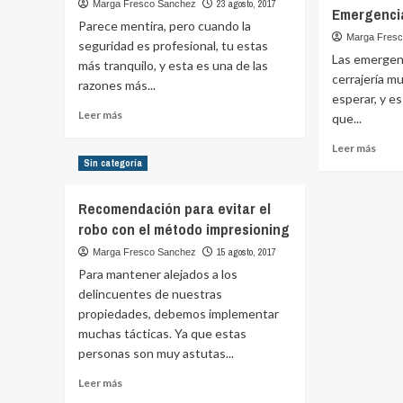
de
23 agosto, 2017
Marga Fresco Sanchez
Emergencia
productos
Parece mentira, pero cuando la
de
Marga Fres
seguridad es profesional, tu estas
seguridad
Las emergen
más tranquilo, y esta es una de las
es
cerrajería m
razones más...
la
esperar, y es
más
Leer
Leer más
que...
resistente
más
Leer
sobre
Leer más
más
Sin categoría
Especialistas
sobr
en
Emer
tu
Recomendación para evitar el
en
tranquilidad
robo con el método impresioning
cerra
15 agosto, 2017
Marga Fresco Sanchez
Para mantener alejados a los
delincuentes de nuestras
propiedades, debemos implementar
muchas tácticas. Ya que estas
personas son muy astutas...
Leer
Leer más
más