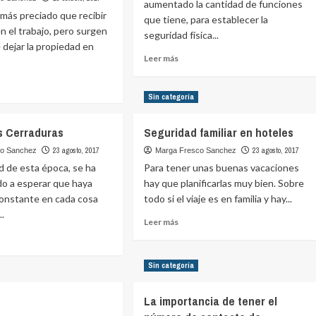
aumentado la cantidad de funciones
más preciado que recibir
que tiene, para establecer la
n el trabajo, pero surgen
seguridad física...
 dejar la propiedad en
Leer
Leer más
más
sobre
¿Qué
Sin categoría
e
puede
ridad
hacer
s Cerraduras
Seguridad familiar en hoteles
un
cerrajero
23 agosto, 2017
23 agosto, 2017
co Sanchez
Marga Fresco Sanchez
a:
por
 de esta época, se ha
Para tener unas buenas vacaciones
ciones
ti?
o a esperar que haya
hay que planificarlas muy bien. Sobre
tivas
constante en cada cosa
todo si el viaje es en familia y hay...
..
Leer
Leer más
jo
más
sobre
Seguridad
e
Sin categoría
familiar
en
as
La importancia de tener el
hoteles
aduras