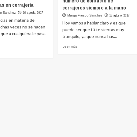
número de contacto de
s en cerrajería
cerrajeros siempre a la mano
16 agosto, 2017
co Sanchez
15 agosto, 2017
Marga Fresco Sanchez
cias en materia de
Hoy vamos a hablar claro y es que
uchas veces no se hacen
puede ser que tú te sientas muy
 que a cualquiera le pasa
tranquilo, ya que nunca has...
Leer
Leer más
más
sobre
e
La
gencias
importancia
de
jería
tener
el
número
de
contacto
de
cerrajeros
siempre
a
la