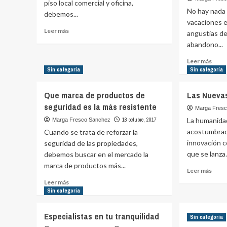
piso local comercial y oficina,
No hay nada 
debemos...
vacaciones e
Leer
Leer más
angustias de
más
abandono...
sobre
Puerta
Leer
Leer más
de
más
Sin categoría
Sin categoría
madera
sobr
maciza,
Segu
Que marca de productos de
Las Nueva
la
en
seguridad es la más resistente
mejor
la
Marga Fres
opción
oficin
18 octubre, 2017
La humanidad
Marga Fresco Sanchez
Vaca
acostumbrad
Cuando se trata de reforzar la
Colec
innovación 
seguridad de las propiedades,
en
que se lanza.
debemos buscar en el mercado la
el
marca de productos más...
traba
Leer
Leer más
más
Leer
Leer más
sobr
más
Sin categoría
Las
sobre
Nuev
Que
Especialistas en tu tranquilidad
Sin categoría
Cerr
marca