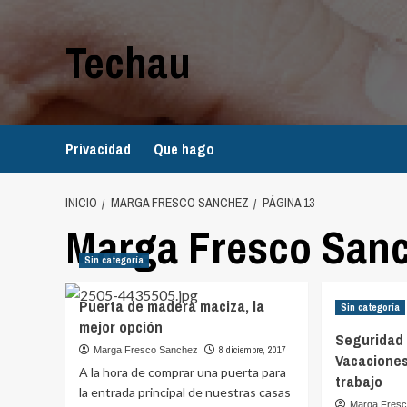
Saltar
al
Techau
contenido
Privacidad
Que hago
INICIO
MARGA FRESCO SANCHEZ
PÁGINA 13
Marga Fresco San
Sin categoría
Puerta de madera maciza, la
Sin categoría
mejor opción
Seguridad e
8 diciembre, 2017
Marga Fresco Sanchez
Vacaciones
A la hora de comprar una puerta para
trabajo
la entrada principal de nuestras casas
Marga Fres