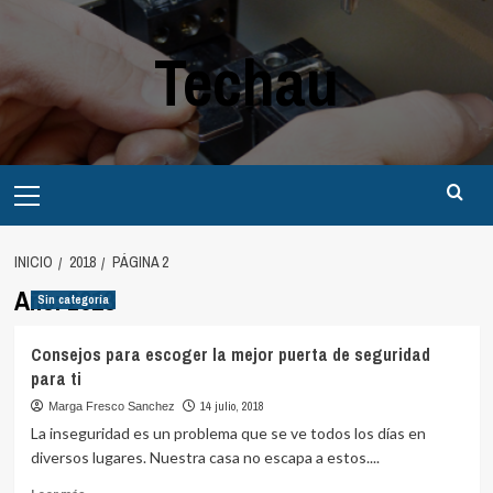
Saltar
al
Techau
contenido
Menú
principal
INICIO
2018
PÁGINA 2
Año:
2018
Sin categoría
Consejos para escoger la mejor puerta de seguridad
para ti
14 julio, 2018
Marga Fresco Sanchez
La inseguridad es un problema que se ve todos los días en
diversos lugares. Nuestra casa no escapa a estos....
Leer