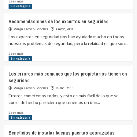
principal
Leer
Leer más
cerraduras
más
Sin categoría
magnéticas
sobre
Seguridad
Recomendaciones de los expertos en seguridad
a
la
4 mayo, 2018
Marga Fresco Sanchez
medida
Los expertos en seguridad nos han ayudado mucho en todos
de
nuestros problemas de seguridad, pero la relaidad es que son...
las
necesidades
Leer
Leer más
más
Sin categoría
sobre
Recomendaciones
Los errores más comunes que los propietarios tienen en
de
seguridad
los
expertos
25 abril, 2018
Marga Fresco Sanchez
en
Errores cometemos todos, y esto es más fácil de lo que se
seguridad
corre, de hecho pareciera que tenemos un don...
Leer
Leer más
más
Sin categoría
sobre
Los
Beneficios de instalar buenas puertas acorazadas
errores