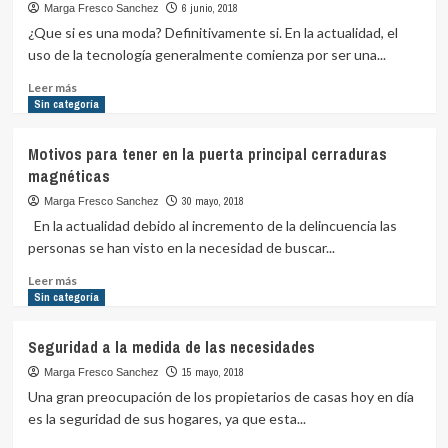
en
6 junio, 2018
Marga Fresco Sanchez
la
¿Que si es una moda? Definitivamente si. En la actualidad, el
seguridad
uso de la tecnología generalmente comienza por ser una...
de
emergencia
Leer
Leer más
más
Sin categoría
sobre
Cerraduras
Motivos para tener en la puerta principal cerraduras
electrónicas
magnéticas
¿es
una
30 mayo, 2018
Marga Fresco Sanchez
moda?
En la actualidad debido al incremento de la delincuencia las
personas se han visto en la necesidad de buscar...
Leer
Leer más
más
Sin categoría
sobre
Motivos
Seguridad a la medida de las necesidades
para
tener
15 mayo, 2018
Marga Fresco Sanchez
en
Una gran preocupación de los propietarios de casas hoy en día
la
es la seguridad de sus hogares, ya que esta...
puerta