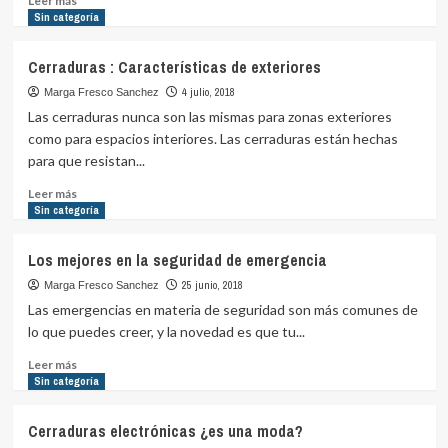
Leer más
más
Sin categoría
sobre
Consejos
Cerraduras : Características de exteriores
para
escoger
4 julio, 2018
Marga Fresco Sanchez
la
Las cerraduras nunca son las mismas para zonas exteriores
mejor
como para espacios interiores. Las cerraduras están hechas
puerta
para que resistan...
de
seguridad
Leer
Leer más
para
más
Sin categoría
ti
sobre
Cerraduras
Los mejores en la seguridad de emergencia
:
Características
25 junio, 2018
Marga Fresco Sanchez
de
Las emergencias en materia de seguridad son más comunes de
exteriores
lo que puedes creer, y la novedad es que tu...
Leer
Leer más
más
Sin categoría
sobre
Los
Cerraduras electrónicas ¿es una moda?
mejores