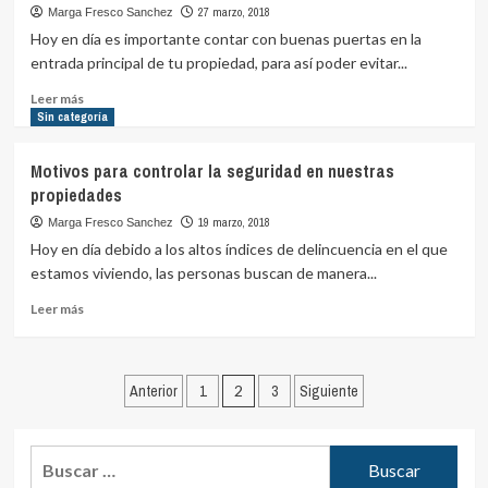
más
27 marzo, 2018
Marga Fresco Sanchez
comunes
Hoy en día es importante contar con buenas puertas en la
que
entrada principal de tu propiedad, para así poder evitar...
los
propietarios
Leer
Leer más
tienen
más
Sin categoría
en
sobre
seguridad
Beneficios
Motivos para controlar la seguridad en nuestras
de
propiedades
instalar
buenas
19 marzo, 2018
Marga Fresco Sanchez
puertas
Hoy en día debido a los altos índices de delincuencia en el que
acorazadas
estamos viviendo, las personas buscan de manera...
Leer
Leer más
más
sobre
Motivos
Paginación
para
Anterior
1
2
3
Siguiente
controlar
de
la
entradas
seguridad
Buscar:
en